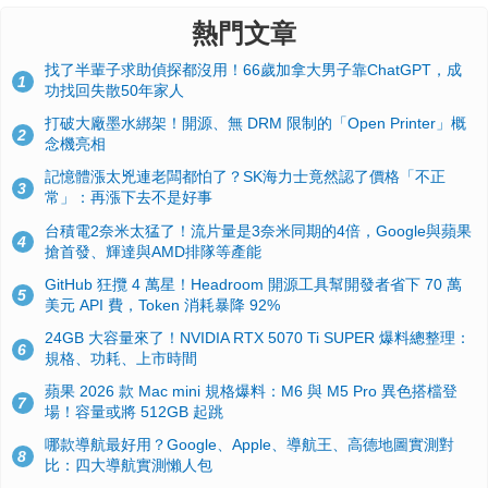
熱門文章
找了半輩子求助偵探都沒用！66歲加拿大男子靠ChatGPT，成
1
功找回失散50年家人
打破大廠墨水綁架！開源、無 DRM 限制的「Open Printer」概
2
念機亮相
記憶體漲太兇連老闆都怕了？SK海力士竟然認了價格「不正
3
常」：再漲下去不是好事
台積電2奈米太猛了！流片量是3奈米同期的4倍，Google與蘋果
4
搶首發、輝達與AMD排隊等產能
GitHub 狂攬 4 萬星！Headroom 開源工具幫開發者省下 70 萬
5
美元 API 費，Token 消耗暴降 92%
24GB 大容量來了！NVIDIA RTX 5070 Ti SUPER 爆料總整理：
6
規格、功耗、上市時間
蘋果 2026 款 Mac mini 規格爆料：M6 與 M5 Pro 異色搭檔登
7
場！容量或將 512GB 起跳
哪款導航最好用？Google、Apple、導航王、高德地圖實測對
8
比：四大導航實測懶人包