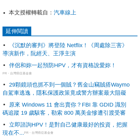
本文授權轉載自：
汽車線上
延伸閱讀
《沉默的審判》將登陸 Netflix！《周處除三害》
導演新作，阮經天、王淨主演
伴侶和妳一起預防HPV，才有資格說愛妳！
PR・台灣癌症基金會
29顆鏡頭也抓不到一個賊？舊金山竊賊搭Waymo
自駕車逃逸，隱私保護政策竟成警方辦案最大阻礙
原來 Windows 11 會出賣你？FBI 靠 GDID 識別
碼追蹤 19 歲駭客，勒索 800 萬美金慘遭引渡受審
立即諮詢HPV！是對自己健康最好的投資，把握
現在不...
PR・台灣癌症基金會