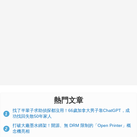
熱門文章
找了半輩子求助偵探都沒用！66歲加拿大男子靠ChatGPT，成
1
功找回失散50年家人
打破大廠墨水綁架！開源、無 DRM 限制的「Open Printer」概
2
念機亮相