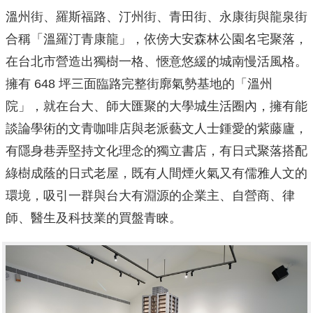
溫州街、羅斯福路、汀州街、青田街、永康街與龍泉街
合稱「溫羅汀青康龍」，依傍大安森林公園名宅聚落，
在台北市營造出獨樹一格、愜意悠緩的城南慢活風格。
擁有 648 坪三面臨路完整街廓氣勢基地的「溫州
院」，就在台大、師大匯聚的大學城生活圈內，擁有能
談論學術的文青咖啡店與老派藝文人士鍾愛的紫藤廬，
有隱身巷弄堅持文化理念的獨
立書店，有日式聚落搭配
綠樹成蔭的日式老屋，既有人間煙火氣又有儒雅人文的
環境，吸引一群與台大有淵源的企業主、自營商、律
師、醫生及科技業的買盤青睞。