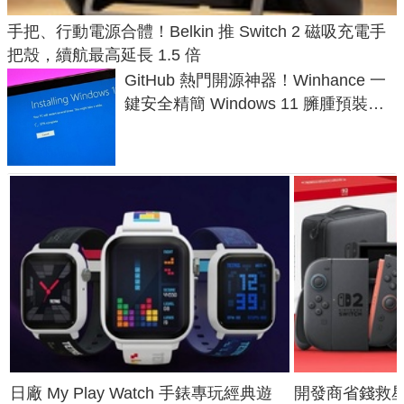
手把、行動電源合體！Belkin 推 Switch 2 磁吸充電手
把殼，續航最高延長 1.5 倍
GitHub 熱門開源神器！Winhance 一
鍵安全精簡 Windows 11 臃腫預裝軟
體與後台追蹤
日廠 My Play Watch 手錶專玩經典遊
開發商省錢救星！