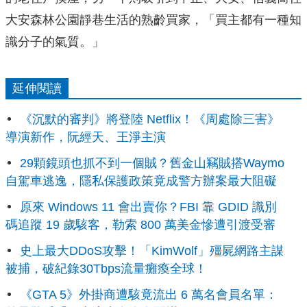
大安森林公園靜巷生活的熟齡買家，「買主都有一種知
識分子的氣質。」
延伸閱讀
《沉默的審判》將登陸 Netflix！《周處除三害》
導演新作，阮經天、王淨主演
29顆鏡頭也抓不到一個賊？舊金山竊賊搭Waymo
自駕車逃逸，隱私保護政策竟成警方辦案最大阻礙
原來 Windows 11 會出賣你？FBI 靠 GDID 識別
碼追蹤 19 歲駭客，勒索 800 萬美金慘遭引渡受審
史上最大DDoS攻擊！「KimWolf」殭屍網路主謀
被捕，破紀錄30Tbps流量癱瘓全球！
《GTA 5》外掛商遭駭竟流出 6 萬名會員名單：