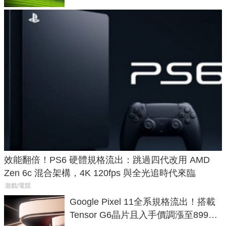
效能翻倍！PS6 硬體規格流出：跳過四代改用 AMD
Zen 6c 混合架構，4K 120fps 與全光追時代來臨
遊戲/電競
Google Pixel 11全系規格流出！搭載
Tensor G6晶片且入手價調漲至899美