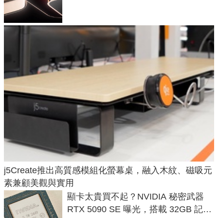
元
j5Create推出高質感模組化螢幕桌，融入木紋、磁吸元
素兼顧美觀與實用
顯卡太貴買不起？NVIDIA 秘密武器
RTX 5090 SE 曝光，搭載 32GB 記憶