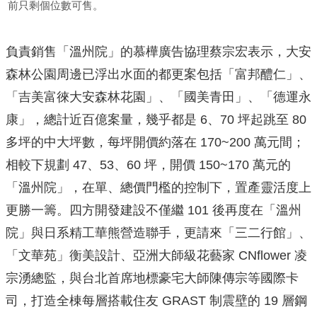
前只剩個位數可售。
負責銷售「溫州院」的慕樺廣告協理蔡宗宏表示，大安
森林公園周邊已浮出水面的都更案包括「富邦醴仁」、
「吉美富徠大安森林花園」、「國美青田」、「德運永
康」，總計近百億案量，幾乎都是 6、70 坪起跳至 80
多坪的中大坪數，每坪開價約落在 170~200 萬元間；
相較下規劃 47、53、60 坪，開價 150~170 萬元的
「溫州院」，在單、總價門檻的控制下，置產靈活度上
更勝一籌。四方開發建設不僅繼 101 後再度在「溫州
院」與日系精工華熊營造聯手，更請來「三二行館」、
「文華苑」衡美設計、亞洲大師級花藝家 CNflower 凌
宗湧總監，與台北首席地標豪宅大師陳傳宗等國際卡
司，打造全棟每層搭載住友 GRAST 制震壁的 19 層鋼