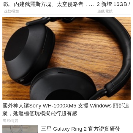
戲、內建俄羅斯方塊、太空侵略者，不
2 新增 16GB
過竟然不能連手機？
選擇
遊戲/電競
遊戲/電競
國外神人讓Sony WH-1000XM5 支援 Windows 頭部追
蹤，延遲極低玩模擬飛行超有感
遊戲/電競
三星 Galaxy Ring 2 官方證實研發