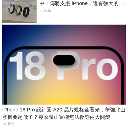
中！傳將支援 iPhone，還有強大的 AI
與智慧家電連動功能
3C新品
iPhone 18 Pro 設計圖 A20 晶片規格全看光，華強北山
寨機要起飛了？專家曝山寨機無法復刻兩大關鍵
3C新品