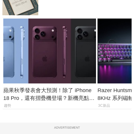
體
蘋果秋季發表會大預測！除了 iPhone
Razer Huntsma
18 Pro，還有摺疊機登場？新機亮點預
8KHz 系列磁軸
測一次看
詢率、0.1mm
趨勢
3C新品
ADVERTISEMENT