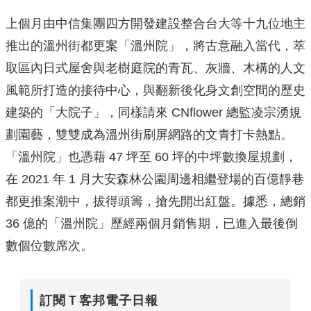
上個月由中信集團四方開發建設整合台大等十九位地主
推出的溫州街都更案「溫州院」，將古意融入當代，萃
取區內日式屋舍與老樹庭院的青瓦、灰牆、木構的人文
風範所打造的接待中心，與翻新後化身文創空間的歷史
建築的「大院子」，同樣請來 CNflower 總監凌宗湧規
劃園藝，雙雙成為溫州街刷屏網路的文青打卡熱點。
「溫州院」也憑藉 47 坪至 60 坪的中坪數換屋規劃，
在 2021 年 1 月大安森林公園周邊相繼登場的百億靜巷
都更推案潮中，拔得頭籌，搶先開出紅盤。據悉，總銷
36 億的「溫州院」歷經兩個月銷售期，已進入最後倒
數個位數席次。
訂閱Ｔ客邦電子日報