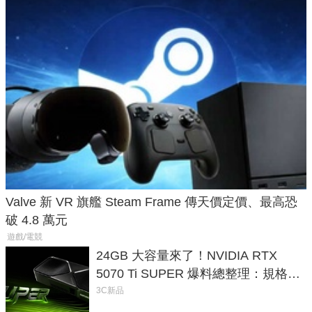
Valve 新 VR 旗艦 Steam Frame 傳天價定價、最高恐
破 4.8 萬元
遊戲/電競
24GB 大容量來了！NVIDIA RTX
5070 Ti SUPER 爆料總整理：規格、
功耗、上市時間
3C新品