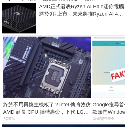
AMD正式發表Ryzen AI Halo迷你電腦
將於9月上市，未來將推Ryzen AI 400
Max系列處理器與對應升級版
終於不用再換主機板了？Intel 傳將效仿
Google搜尋
AMD 延長 CPU 插槽壽命，下代 LGA
款熱門Wind
1954 至少能戰三代
機
3C新品
雲端/資訊安全