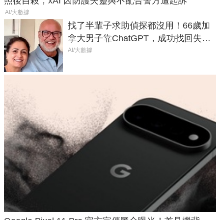
照後自殺，xAI 因防護失靈與不配合警方遭起訴
AI/大數據
找了半輩子求助偵探都沒用！66歲加
拿大男子靠ChatGPT，成功找回失散
50年家人
AI/大數據