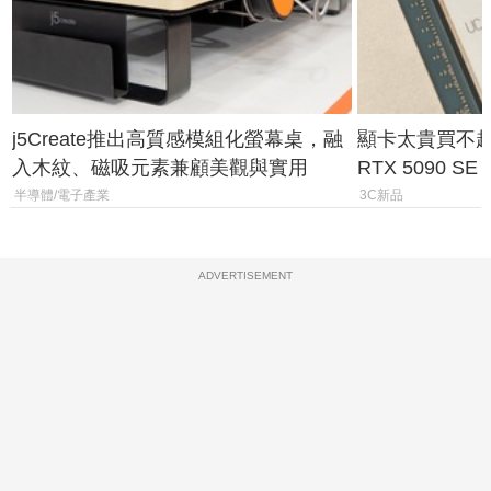
j5Create推出高質感模組化螢幕桌，融
顯卡太貴買不起？
入木紋、磁吸元素兼顧美觀與實用
RTX 5090 S
體
半導體/電子產業
3C新品
ADVERTISEMENT