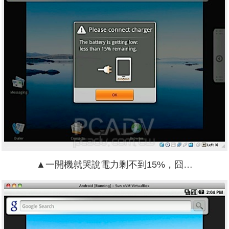
▲一開機就哭說電力剩不到15%，囧…