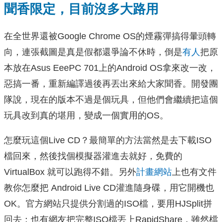
聞香限定，目前沒多大路用
在全世界還被Google Chrome OS的煙霧彈搞得暈頭轉
向，連張截圖是真是假都還爭論不休時，倒是
有人
把原
本放在Asus EeePC 701上的Android OS拿來改一改，
惡搞一番，重新編譯過後再丟出來給大家聞香。開發團
隊說，現在的版本不過是個玩具，但他們會繼續把這個
玩具改到真的堪用，變成一個實用的OS。
怎麼玩這個Live CD？最簡單的方法當然是去下載ISO
檔回來，然後找個模擬器灌進去就好，免費的
VirtualBox 就可以跑得不錯。另外
計畫網站
上也有文件
教你怎麼把 Android Live CD灌進隨身碟，用它開機也
OK。官方網站只提供分割過的ISO檔，要用HJSplit拼
回去；也有網友把完整ISO檔丟上RapidShare，雖然檔