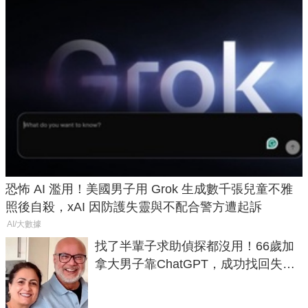
恐怖 AI 濫用！美國男子用 Grok 生成數千張兒童不雅
照後自殺，xAI 因防護失靈與不配合警方遭起訴
AI/大數據
找了半輩子求助偵探都沒用！66歲加
拿大男子靠ChatGPT，成功找回失散
50年家人