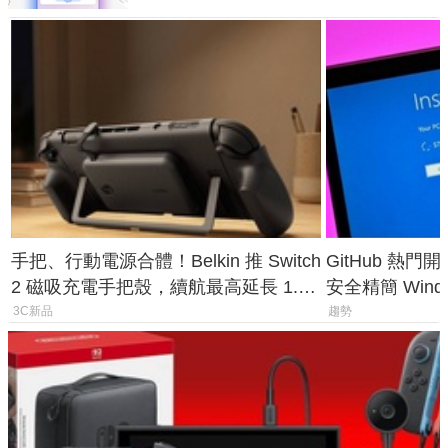
手把、行動電源合體！Belkin 推 Switch
GitHub 熱門
2 磁吸充電手把殼，續航最高延長 1.5
安全精簡 Wind
倍
後台追蹤
3C新品
趨勢