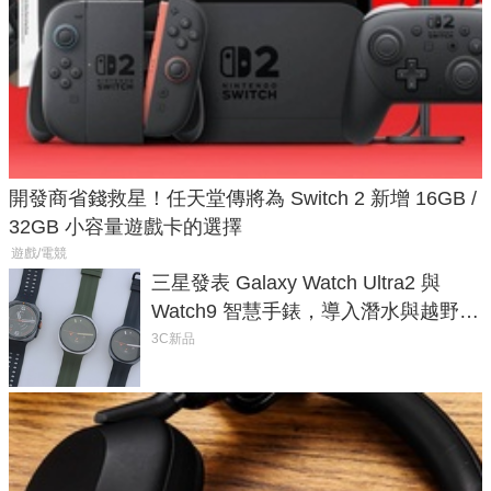
開發商省錢救星！任天堂傳將為 Switch 2 新增 16GB /
32GB 小容量遊戲卡的選擇
遊戲/電競
三星發表 Galaxy Watch Ultra2 與
Watch9 智慧手錶，導入潛水與越野跑
導航功能
3C新品