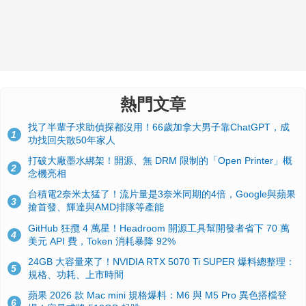
熱門文章
找了半輩子求助偵探都沒用！66歲加拿大男子靠ChatGPT，成
1
功找回失散50年家人
打破大廠墨水綁架！開源、無 DRM 限制的「Open Printer」概
2
念機亮相
台積電2奈米太猛了！流片量是3奈米同期的4倍，Google與蘋果
3
搶首發、輝達與AMD排隊等產能
GitHub 狂攬 4 萬星！Headroom 開源工具幫開發者省下 70 萬
4
美元 API 費，Token 消耗暴降 92%
24GB 大容量來了！NVIDIA RTX 5070 Ti SUPER 爆料總整理：
5
規格、功耗、上市時間
蘋果 2026 款 Mac mini 規格爆料：M6 與 M5 Pro 異色搭檔登
6