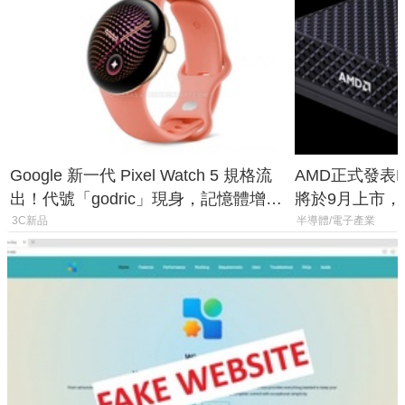
Google 新一代 Pixel Watch 5 規格流
AMD正式發表Ry
出！代號「godric」現身，記憶體增強
將於9月上市，未來
鎖定 AI 應用
Max系列處理
3C新品
半導體/電子產業