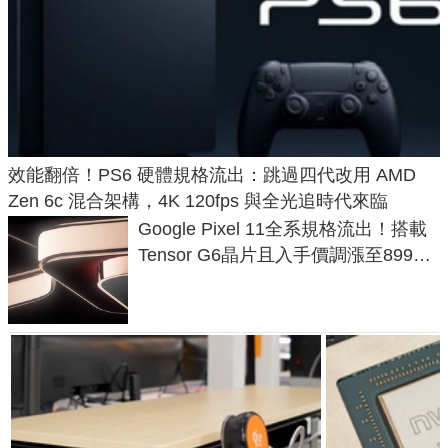
效能翻倍！PS6 硬體規格流出：跳過四代改用 AMD
Zen 6c 混合架構，4K 120fps 與全光追時代來臨
Google Pixel 11全系規格流出！搭載
Tensor G6晶片且入手價調漲至899美
元