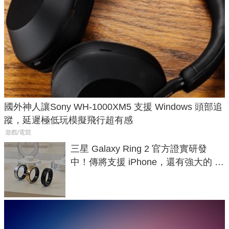
國外神人讓Sony WH-1000XM5 支援 Windows 頭部追
蹤，延遲極低玩模擬飛行超有感
遊戲/電競
三星 Galaxy Ring 2 官方證實研發
中！傳將支援 iPhone，還有強大的 AI
與智慧家電連動功能