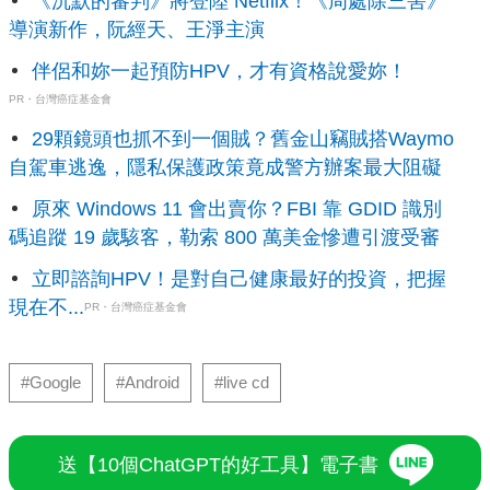
《沉默的審判》將登陸 Netflix！《周處除三害》
導演新作，阮經天、王淨主演
伴侶和妳一起預防HPV，才有資格說愛妳！
PR・台灣癌症基金會
29顆鏡頭也抓不到一個賊？舊金山竊賊搭Waymo
自駕車逃逸，隱私保護政策竟成警方辦案最大阻礙
原來 Windows 11 會出賣你？FBI 靠 GDID 識別
碼追蹤 19 歲駭客，勒索 800 萬美金慘遭引渡受審
立即諮詢HPV！是對自己健康最好的投資，把握
現在不...
PR・台灣癌症基金會
#Google
#Android
#live cd
送【10個ChatGPT的好工具】電子書