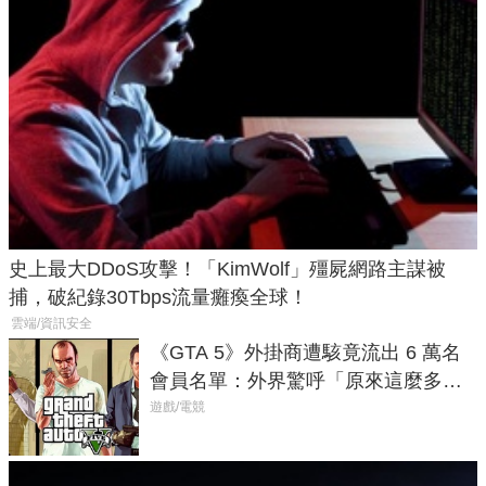
史上最大DDoS攻擊！「KimWolf」殭屍網路主謀被
捕，破紀錄30Tbps流量癱瘓全球！
雲端/資訊安全
《GTA 5》外掛商遭駭竟流出 6 萬名
會員名單：外界驚呼「原來這麼多人
在開掛！」
遊戲/電競