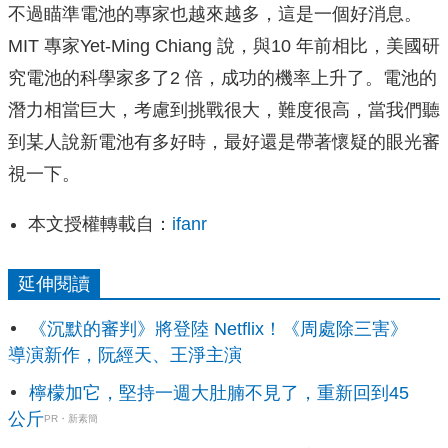
不過瞄準電池的專家也越來越多，這是一個好消息。
MIT 專家Yet-Ming Chiang 說，與10 年前相比，美國研
究電池的科學家多了2 倍，成功的機率上升了。電池的
潛力相當巨大，考慮到挑戰很大，難度很高，當我們聽
到某人說新電池有多好時，最好還是帶著懷疑的眼光審
視一下。
本文授權轉載自：
ifanr
延伸閱讀
《沉默的審判》將登陸 Netflix！《周處除三害》
導演新作，阮經天、王淨主演
檸檬加它，堅持一週大肚腩不見了，重新回到45
公斤
PR・新素簡