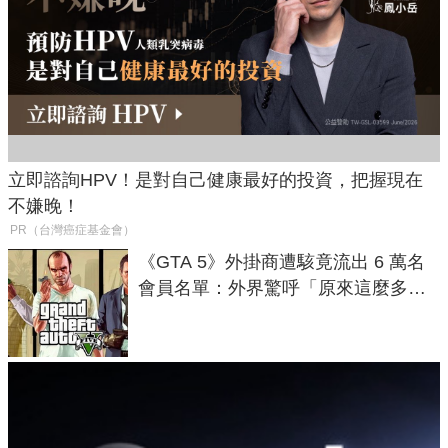
立即諮詢HPV！是對自己健康最好的投資，把握現在
不嫌晚！
PR（台灣癌症基金會）
《GTA 5》外掛商遭駭竟流出 6 萬名
會員名單：外界驚呼「原來這麼多人
在開掛！」