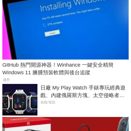
GitHub 熱門開源神器！Winhance 一鍵安全精簡
Windows 11 臃腫預裝軟體與後台追蹤
趨勢
日廠 My Play Watch 手錶專玩經典遊
戲、內建俄羅斯方塊、太空侵略者，
不過竟然不能連手機？
遊戲/電競