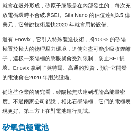
就會在殼外形成，矽原子膨脹是在內部發生的，每次充
放電循環時不會破壞SEI。Sila Nano 的估值達到3.5 億
美元，它曾說技術最快2020 年就會用於設備。
還有 Enovix，它引入特殊製造技術，將100% 的矽陽
極置於極大的物理壓力環境，迫使它盡可能少吸收鋰離
子，這樣一來陽極的膨脹就會受到限制，防止SEI 損
壞。Enovix 拿到了英特爾、高通的投資，預計它開發
的電池會在2020 年用於設備。
從這些企業的研究看，矽陽極無法達到理論高能量密
度。不過兩家公司都說，相比石墨陽極，它們的電極表
現更好。第三方正在對電池進行測試。
矽氧負極電池