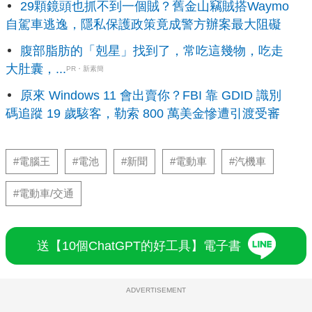
29顆鏡頭也抓不到一個賊？舊金山竊賊搭Waymo
自駕車逃逸，隱私保護政策竟成警方辦案最大阻礙
腹部脂肪的「剋星」找到了，常吃這幾物，吃走
大肚囊，...
PR・新素簡
原來 Windows 11 會出賣你？FBI 靠 GDID 識別
碼追蹤 19 歲駭客，勒索 800 萬美金慘遭引渡受審
#電腦王
#電池
#新聞
#電動車
#汽機車
#電動車/交通
送【10個ChatGPT的好工具】電子書
ADVERTISEMENT