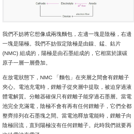
我們不妨將它想像成兩塊麵包，左邊一塊是陰極，右邊
一塊是陽極。我們不妨假定陰極是由鎳、錳、鈷片
(NMC) 組成的，陽極是由石墨組成的，它相當於讓碳
原子一層一層疊加。
在放電狀態下，NMC 「麵包」在夾層之間會有鋰離子
夾心。電池充電時，鋰離子從夾層中提取，被迫穿過液
體電解質。分離器確保只有鋰離子能穿過石墨層。當電
池完全充滿電，陰極不會有再有任何鋰離子，它們全都
整齊排列在石墨塊之間。當電池釋放電能時，鋰離子向
陰極回流，直到陽極沒有任何鋰離子。此時我們就要再