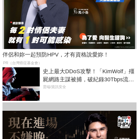
伴侶和妳一起預防HPV，才有資格說愛妳！
PR（台灣癌症基金會）
史上最大DDoS攻擊！「KimWolf」殭
屍網路主謀被捕，破紀錄30Tbps流量
癱瘓全球！
雲端/資訊安全