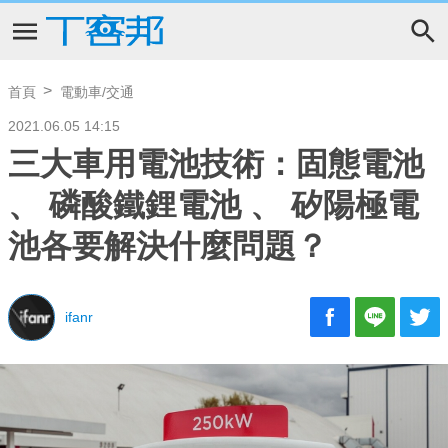
首頁
電動車/交通
2021.06.05 14:15
三大車用電池技術：固態電池
、 磷酸鐵鋰電池 、 矽陽極電
池各要解決什麼問題？
ifanr