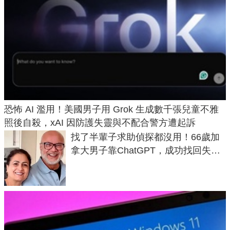
恐怖 AI 濫用！美國男子用 Grok 生成數千張兒童不雅
照後自殺，xAI 因防護失靈與不配合警方遭起訴
找了半輩子求助偵探都沒用！66歲加
拿大男子靠ChatGPT，成功找回失散
50年家人