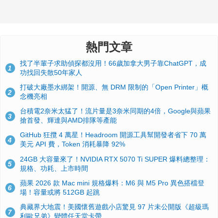
熱門文章
找了半輩子求助偵探都沒用！66歲加拿大男子靠ChatGPT，成
1
功找回失散50年家人
打破大廠墨水綁架！開源、無 DRM 限制的「Open Printer」概
2
念機亮相
台積電2奈米太猛了！流片量是3奈米同期的4倍，Google與蘋果
3
搶首發、輝達與AMD排隊等產能
GitHub 狂攬 4 萬星！Headroom 開源工具幫開發者省下 70 萬
4
美元 API 費，Token 消耗暴降 92%
24GB 大容量來了！NVIDIA RTX 5070 Ti SUPER 爆料總整理：
5
規格、功耗、上市時間
蘋果 2026 款 Mac mini 規格爆料：M6 與 M5 Pro 異色搭檔登
6
場！容量或將 512GB 起跳
典藏界大地震！美國懷舊遊戲小店驚見 97 片未公開版《超級瑪
7
利歐兄弟》變體任天堂卡帶