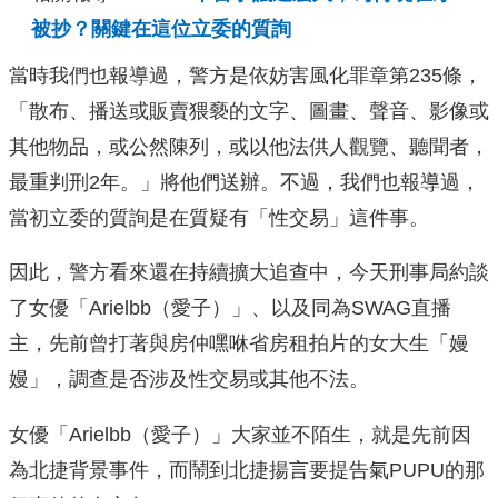
被抄？關鍵在這位立委的質詢
當時我們也報導過，警方是依妨害風化罪章第235條，
「散布、播送或販賣猥褻的文字、圖畫、聲音、影像或
其他物品，或公然陳列，或以他法供人觀覽、聽聞者，
最重判刑2年。」將他們送辦。不過，我們也報導過，
當初立委的質詢是在質疑有「性交易」這件事。
因此，警方看來還在持續擴大追查中，今天刑事局約談
了女優「Arielbb（愛子）」、以及同為SWAG直播
主，先前曾打著與房仲嘿咻省房租拍片的女大生「嫚
嫚」，調查是否涉及性交易或其他不法。
女優「Arielbb（愛子）」大家並不陌生，就是先前因
為北捷背景事件，而鬧到北捷揚言要提告氣PUPU的那