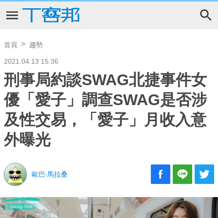
首頁
趨勢
2021.04.13 15:36
刑事局約談SWAG北捷事件女
優「愛子」調查SWAG是否涉
及性交易，「愛子」月收入意
外曝光
歐巴‧馬拉桑