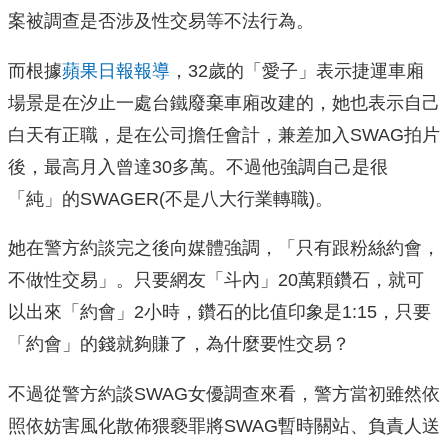
案被調查是否涉及性交易等不法行為。
而根據
蘋果日報報導
，32歲的「愛子」表示捷運車廂
場景是在汐止一處台鐵廢棄車廂改建的，她也表示自己
白天有正職，是在公司擔任會計，兼差加入SWAG拍片
後，最高月入曾達30多萬。不過他強調自己是很
「純」的SWAGER(不是八大行業轉職)。
她在警方約談完之後向媒體強調，「只有跟粉絲約會，
不做性交易」。只要網友「斗內」20萬顆鑽石，就可
以出來「約會」2小時，鑽石的比值印象是1:15，只要
「約會」的錢就夠賺了，為什麼要性交易？
不過從警方約談SWAG女優調查來看，警方當初雖然依
照依妨害風化散佈猥褻罪將SWAG暫時關站、負責人送