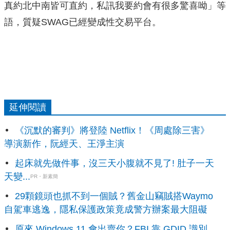
真約北中南皆可直約，私訊我要約會有很多驚喜呦」等
語，質疑SWAG已經變成性交易平台。
延伸閱讀
《沉默的審判》將登陸 Netflix！《周處除三害》
導演新作，阮經天、王淨主演
起床就先做件事，沒三天小腹就不見了! 肚子一天
天變...
PR・新素簡
29顆鏡頭也抓不到一個賊？舊金山竊賊搭Waymo
自駕車逃逸，隱私保護政策竟成警方辦案最大阻礙
原來 Windows 11 會出賣你？FBI 靠 GDID 識別