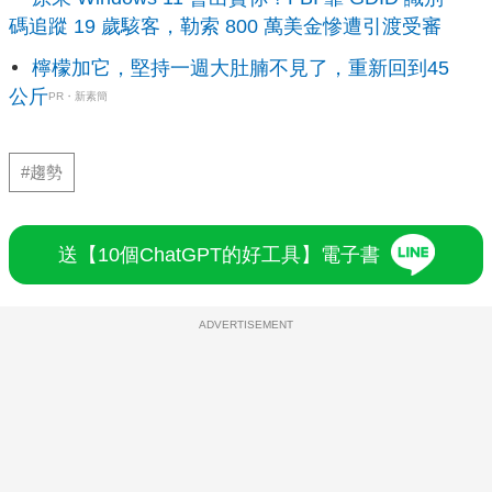
碼追蹤 19 歲駭客，勒索 800 萬美金慘遭引渡受審
檸檬加它，堅持一週大肚腩不見了，重新回到45
公斤
PR・新素簡
#趨勢
送【10個ChatGPT的好工具】電子書
ADVERTISEMENT