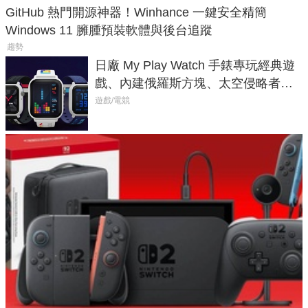
GitHub 熱門開源神器！Winhance 一鍵安全精簡
Windows 11 臃腫預裝軟體與後台追蹤
趨勢
日廠 My Play Watch 手錶專玩經典遊
戲、內建俄羅斯方塊、太空侵略者，
不過竟然不能連手機？
遊戲/電競