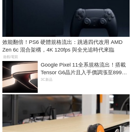
效能翻倍！PS6 硬體規格流出：跳過四代改用 AMD
Zen 6c 混合架構，4K 120fps 與全光追時代來臨
遊戲/電競
Google Pixel 11全系規格流出！搭載
Tensor G6晶片且入手價調漲至899美
元
3C新品