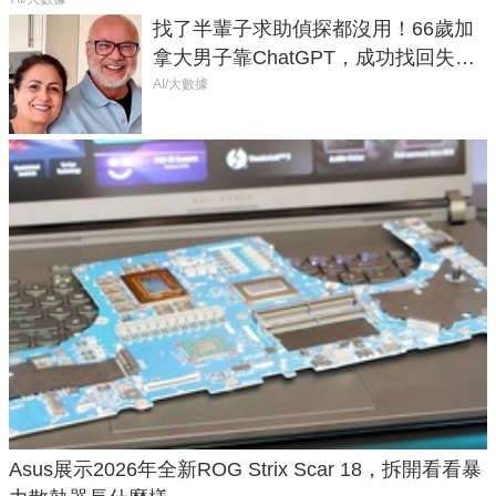
找了半輩子求助偵探都沒用！66歲加
拿大男子靠ChatGPT，成功找回失散
50年家人
AI/大數據
Asus展示2026年全新ROG Strix Scar 18，拆開看看暴