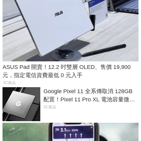
ASUS Pad 開賣！12.2 吋雙層 OLED、售價 19,900
元，指定電信資費最低 0 元入手
3C新品
Google Pixel 11 全系傳取消 128GB
配置！Pixel 11 Pro XL 電池容量微降
1.6%
3C新品