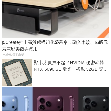
j5Create推出高質感模組化螢幕桌，融入木紋、磁吸元
素兼顧美觀與實用
半導體/電子產業
顯卡太貴買不起？NVIDIA 秘密武器
RTX 5090 SE 曝光，搭載 32GB 記憶
體