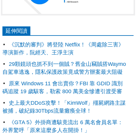
延伸閱讀
《沉默的審判》將登陸 Netflix！《周處除三害》
導演新作，阮經天、王淨主演
29顆鏡頭也抓不到一個賊？舊金山竊賊搭Waymo
自駕車逃逸，隱私保護政策竟成警方辦案最大阻礙
原來 Windows 11 會出賣你？FBI 靠 GDID 識別
碼追蹤 19 歲駭客，勒索 800 萬美金慘遭引渡受審
史上最大DDoS攻擊！「KimWolf」殭屍網路主謀
被捕，破紀錄30Tbps流量癱瘓全球！
《GTA 5》外掛商遭駭竟流出 6 萬名會員名單：
外界驚呼「原來這麼多人在開掛！」