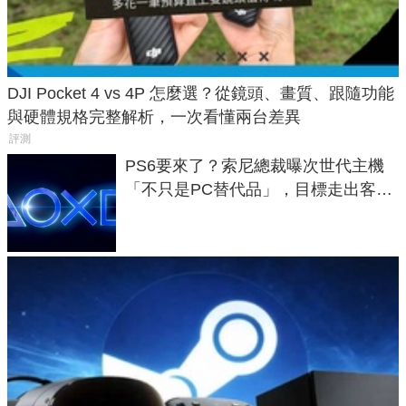
DJI Pocket 4 vs 4P 怎麼選？從鏡頭、畫質、跟隨功能
與硬體規格完整解析，一次看懂兩台差異
評測
PS6要來了？索尼總裁曝次世代主機
「不只是PC替代品」，目標走出客
廳、進軍電競桌面