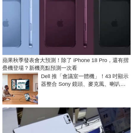
蘋果秋季發表會大預測！除了 iPhone 18 Pro，還有摺
疊機登場？新機亮點預測一次看
Dell 推「會議室一體機」！43 吋顯示
器整合 Sony 鏡頭、麥克風、喇叭，
一條 USB-C 就能開會