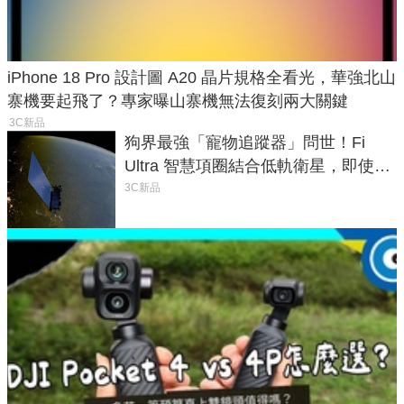
iPhone 18 Pro 設計圖 A20 晶片規格全看光，華強北山
寨機要起飛了？專家曝山寨機無法復刻兩大關鍵
3C新品
狗界最強「寵物追蹤器」問世！Fi
Ultra 智慧項圈結合低軌衛星，即使在
密林山谷也能精準找回愛犬
3C新品