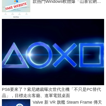
款熱門Windows軟體爆「山寨官網」
危機
PS6要來了？索尼總裁曝次世代主機「不只是PC替代
品」，目標走出客廳、進軍電競桌面
Valve 新 VR 旗艦 Steam Frame 傳天