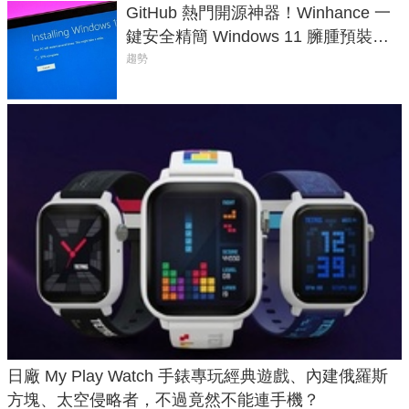
GitHub 熱門開源神器！Winhance 一
鍵安全精簡 Windows 11 臃腫預裝軟
體與後台追蹤
趨勢
日廠 My Play Watch 手錶專玩經典遊戲、內建俄羅斯
方塊、太空侵略者，不過竟然不能連手機？