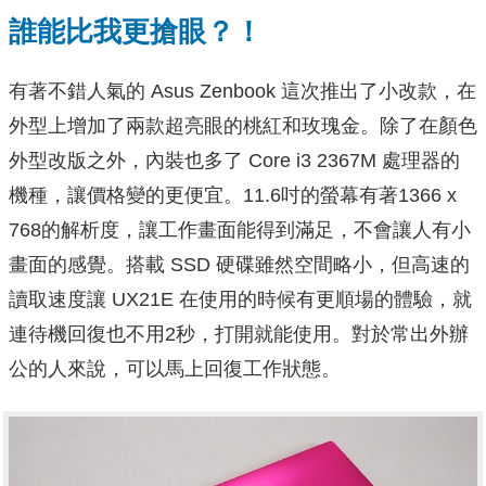
誰能比我更搶眼？！
有著不錯人氣的 Asus Zenbook 這次推出了小改款，在
外型上增加了兩款超亮眼的桃紅和玫瑰金。除了在顏色
外型改版之外，內裝也多了 Core i3 2367M 處理器的
機種，讓價格變的更便宜。11.6吋的螢幕有著1366 x
768的解析度，讓工作畫面能得到滿足，不會讓人有小
畫面的感覺。搭載 SSD 硬碟雖然空間略小，但高速的
讀取速度讓 UX21E 在使用的時候有更順場的體驗，就
連待機回復也不用2秒，打開就能使用。對於常出外辦
公的人來說，可以馬上回復工作狀態。