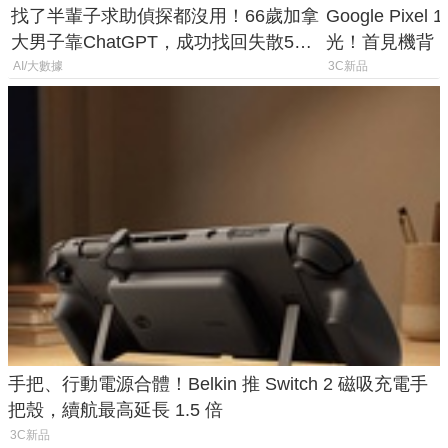
找了半輩子求助偵探都沒用！66歲加拿
Google Pixe
大男子靠ChatGPT，成功找回失散50
光！首見機背
年家人
120 倍變焦挑
AI/大數據
3C新品
手把、行動電源合體！Belkin 推 Switch 2 磁吸充電手
把殼，續航最高延長 1.5 倍
3C新品