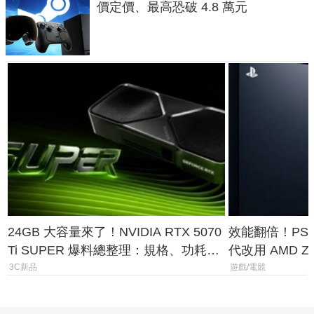
價定價、最高恐破 4.8 萬元
24GB 大容量來了！NVIDIA RTX 5070
效能翻倍！PS
Ti SUPER 爆料總整理：規格、功耗、
代改用 AMD Z
上市時間
120fps 與全
3C新品
遊戲/電競