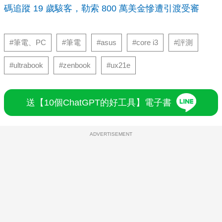
碼追蹤 19 歲駭客，勒索 800 萬美金慘遭引渡受審
#筆電、PC
#筆電
#asus
#core i3
#評測
#ultrabook
#zenbook
#ux21e
送【10個ChatGPT的好工具】電子書
ADVERTISEMENT