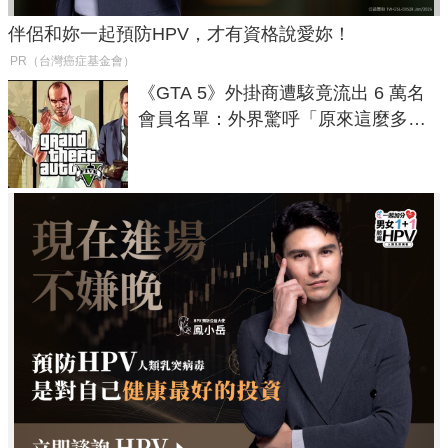
伴侶和妳一起預防HPV，才有資格說愛妳！
PR（台灣癌症基金會）
《GTA 5》外掛商遭駭竟流出 6 萬名
會員名單：外界驚呼「原來這麼多人
在開掛！」