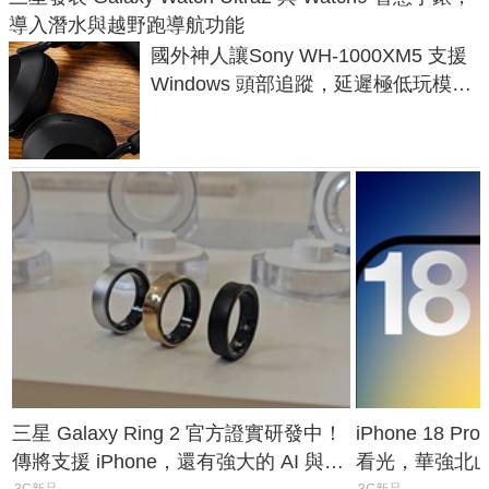
導入潛水與越野跑導航功能
國外神人讓Sony WH-1000XM5 支援
Windows 頭部追蹤，延遲極低玩模擬
飛行超有感
三星 Galaxy Ring 2 官方證實研發中！
iPhone 18 
傳將支援 iPhone，還有強大的 AI 與智
看光，華強北
3C新品
3C新品