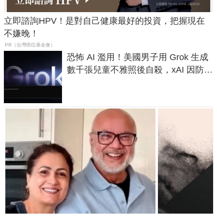
立即諮詢HPV！是對自己健康最好的投資，把握現在
不嫌晚！
PR（台灣癌症基金會）
恐怖 AI 濫用！美國男子用 Grok 生成
數千張兒童不雅照後自殺，xAI 因防護
失靈與不配合警方遭起訴