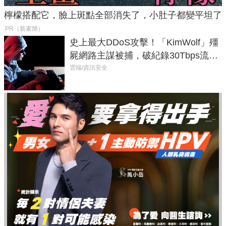
檸檬搭配它，臉上斑點全部消失了，小肚子都變平坦了
PR（新素簡）
史上最大DDoS攻擊！「KimWolf」殭
屍網路主謀被捕，破紀錄30Tbps流量
癱瘓全球！
雲端/資訊安全