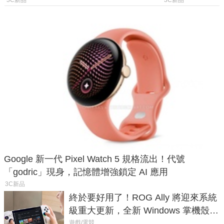
慧家電連動功能
山寨機無法復
Google 新一代 Pixel Watch 5 規格流出！代號
「godric」現身，記憶體增強鎖定 AI 應用
3C新品
終於要好用了！ROG Ally 將迎來系統
級重大更新，全新 Windows 掌機殼模
式讓操作就像 Xbox 一樣順暢
遊戲/電競