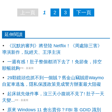
上一頁
1
2
3
下一頁
延伸閱讀
《沉默的審判》將登陸 Netflix！《周處除三害》
導演新作，阮經天、王淨主演
一週有感！肚子整個都消下去了！免節食，排空
順暢就夠
PR・新素簡
29顆鏡頭也抓不到一個賊？舊金山竊賊搭Waymo
自駕車逃逸，隱私保護政策竟成警方辦案最大阻礙
起床就先做件事，沒三天小腹就不見了! 肚子一天
天變...
PR・新素簡
原來 Windows 11 會出賣你？FBI 靠 GDID 識別