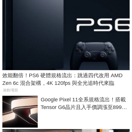
效能翻倍！PS6 硬體規格流出：跳過四代改用 AMD
Zen 6c 混合架構，4K 120fps 與全光追時代來臨
遊戲/電競
Google Pixel 11全系規格流出！搭載
Tensor G6晶片且入手價調漲至899美
元