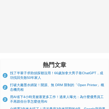
熱門文章
找了半輩子求助偵探都沒用！66歲加拿大男子靠ChatGPT，成
1
功找回失散50年家人
打破大廠墨水綁架！開源、無 DRM 限制的「Open Printer」概
2
念機亮相
用AI省下4小時竟被塞更多工作！過來人曝光：為什麼優秀員工
3
不再跟你分享怎麼使用AI
台積電2奈米太猛了！流片量是3奈米同期的4倍，Google與蘋果