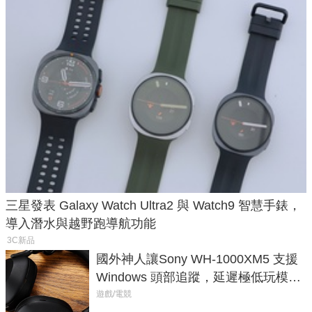
三星發表 Galaxy Watch Ultra2 與 Watch9 智慧手錶，
導入潛水與越野跑導航功能
3C新品
國外神人讓Sony WH-1000XM5 支援
Windows 頭部追蹤，延遲極低玩模擬
飛行超有感
遊戲/電競