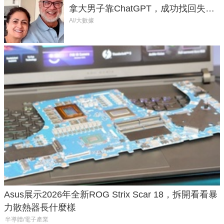
拿大男子靠ChatGPT，成功找回失散
50年家人
AI/大數據
Asus展示2026年全新ROG Strix Scar 18，拆開看看暴
力散熱器長什麼樣
半導體/電子產業