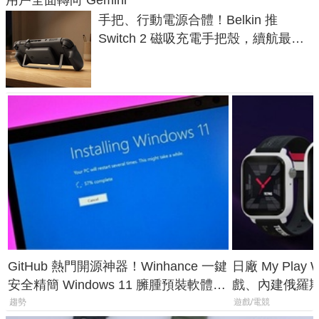
手把、行動電源合體！Belkin 推
Switch 2 磁吸充電手把殼，續航最高
延長 1.5 倍
GitHub 熱門開源神器！Winhance 一鍵
日廠 My Play
安全精簡 Windows 11 臃腫預裝軟體與
戲、內建俄羅
後台追蹤
過竟然不能連
趨勢
遊戲/電競