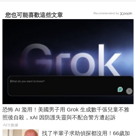
Recommended by
您也可能喜歡這些文章
恐怖 AI 濫用！美國男子用 Grok 生成數千張兒童不雅
照後自殺，xAI 因防護失靈與不配合警方遭起訴
AI/大數據
找了半輩子求助偵探都沒用！66歲加