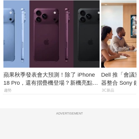
蘋果秋季發表會大預測！除了 iPhone
Dell 推「會
18 Pro，還有摺疊機登場？新機亮點預
器整合 Sony
測一次看
條 USB-C 就
趨勢
3C新品
ADVERTISEMENT