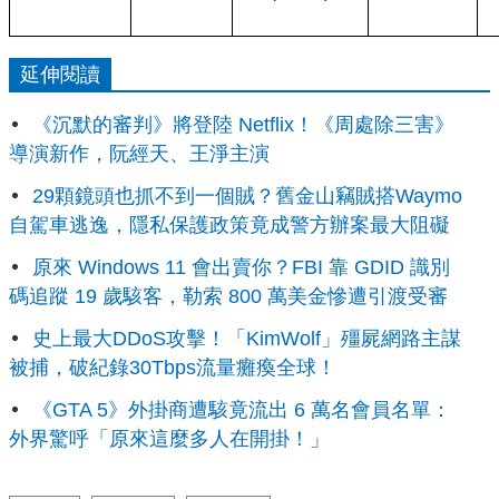
延伸閱讀
《沉默的審判》將登陸 Netflix！《周處除三害》
導演新作，阮經天、王淨主演
29顆鏡頭也抓不到一個賊？舊金山竊賊搭Waymo
自駕車逃逸，隱私保護政策竟成警方辦案最大阻礙
原來 Windows 11 會出賣你？FBI 靠 GDID 識別
碼追蹤 19 歲駭客，勒索 800 萬美金慘遭引渡受審
史上最大DDoS攻擊！「KimWolf」殭屍網路主謀
被捕，破紀錄30Tbps流量癱瘓全球！
《GTA 5》外掛商遭駭竟流出 6 萬名會員名單：
外界驚呼「原來這麼多人在開掛！」