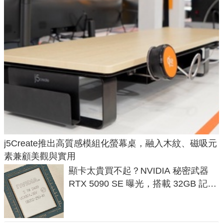
j5Create推出高質感模組化螢幕桌，融入木紋、磁吸元
素兼顧美觀與實用
顯卡太貴買不起？NVIDIA 秘密武器
RTX 5090 SE 曝光，搭載 32GB 記憶
體