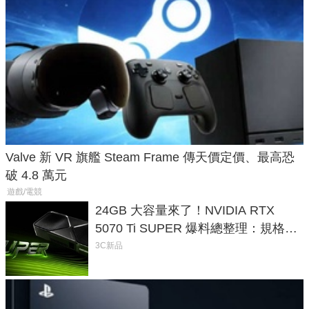
Valve 新 VR 旗艦 Steam Frame 傳天價定價、最高恐
破 4.8 萬元
遊戲/電競
24GB 大容量來了！NVIDIA RTX
5070 Ti SUPER 爆料總整理：規格、
功耗、上市時間
3C新品