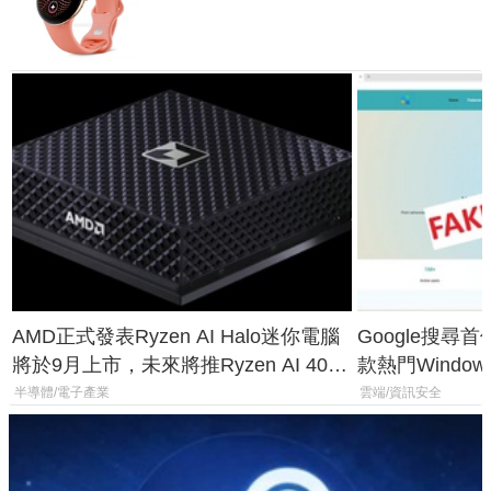
鎖定 AI 應用
AMD正式發表Ryzen AI Halo迷你電腦
Google搜尋
將於9月上市，未來將推Ryzen AI 400
款熱門Wind
Max系列處理器與對應升級版
機
半導體/電子產業
雲端/資訊安全