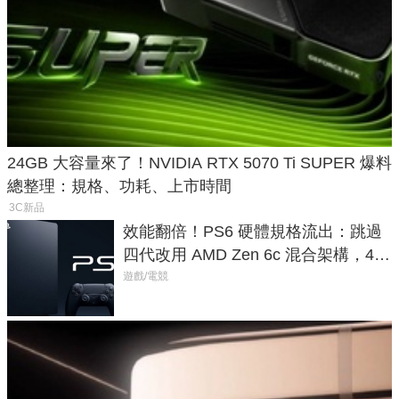
24GB 大容量來了！NVIDIA RTX 5070 Ti SUPER 爆料
總整理：規格、功耗、上市時間
3C新品
效能翻倍！PS6 硬體規格流出：跳過
四代改用 AMD Zen 6c 混合架構，4K
120fps 與全光追時代來臨
遊戲/電競