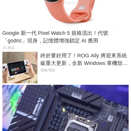
Google 新一代 Pixel Watch 5 規格流出！代號
「godric」現身，記憶體增強鎖定 AI 應用
3C新品
終於要好用了！ROG Ally 將迎來系統
級重大更新，全新 Windows 掌機殼模
式讓操作就像 Xbox 一樣順暢
遊戲/電競