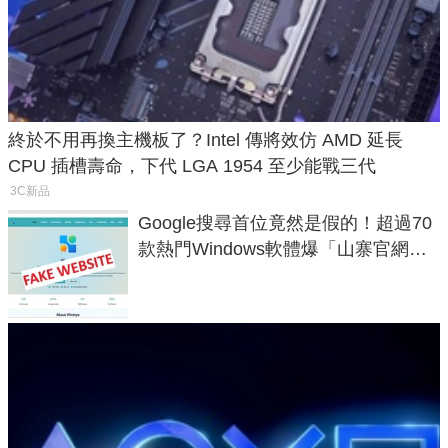
終於不用再換主機板了？Intel 傳將效仿 AMD 延長
CPU 插槽壽命，下代 LGA 1954 至少能戰三代
3C新品
Google搜尋首位竟然是假的！超過70
款熱門Windows軟體爆「山寨官網」
危機