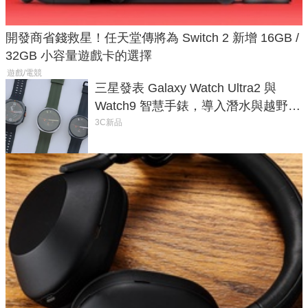
開發商省錢救星！任天堂傳將為 Switch 2 新增 16GB /
32GB 小容量遊戲卡的選擇
遊戲/電競
三星發表 Galaxy Watch Ultra2 與
Watch9 智慧手錶，導入潛水與越野跑
導航功能
3C新品