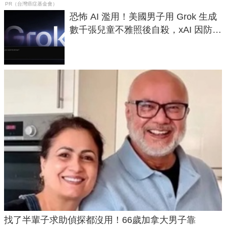
PR（台灣癌症基金會）
恐怖 AI 濫用！美國男子用 Grok 生成
數千張兒童不雅照後自殺，xAI 因防護
失靈與不配合警方遭起訴
找了半輩子求助偵探都沒用！66歲加拿大男子靠