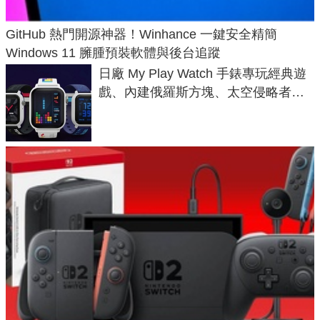
GitHub 熱門開源神器！Winhance 一鍵安全精簡
Windows 11 臃腫預裝軟體與後台追蹤
日廠 My Play Watch 手錶專玩經典遊
戲、內建俄羅斯方塊、太空侵略者，
不過竟然不能連手機？