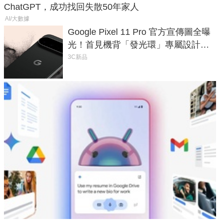
ChatGPT，成功找回失散50年家人
AI/大數據
Google Pixel 11 Pro 官方宣傳圖全曝
光！首見機背「發光環」專屬設計、
120 倍變焦挑戰攝影極限
3C新品