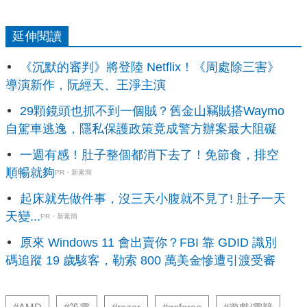
延伸閱讀
《沉默的審判》將登陸 Netflix！《周處除三害》
導演新作，阮經天、王淨主演
29顆鏡頭也抓不到一個賊？舊金山竊賊搭Waymo
自駕車逃逸，隱私保護政策竟成警方辦案最大阻礙
一週有感！肚子整個都消下去了！免節食，排空
順暢就夠
PR・新素簡
起床就先做件事，沒三天小腹就不見了! 肚子一天
天變...
PR・新素簡
原來 Windows 11 會出賣你？FBI 靠 GDID 識別
碼追蹤 19 歲駭客，勒索 800 萬美金慘遭引渡受審