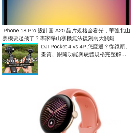
iPhone 18 Pro 設計圖 A20 晶片規格全看光，華強北山
寨機要起飛了？專家曝山寨機無法復刻兩大關鍵
DJI Pocket 4 vs 4P 怎麼選？從鏡頭、
畫質、跟隨功能與硬體規格完整解
析，一次看懂兩台差異