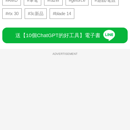
#AMD
#筆電
#razer
#geforce
#遊戲/電競
#rtx 30
#3c新品
#blade 14
送【10個ChatGPT的好工具】電子書
ADVERTISEMENT