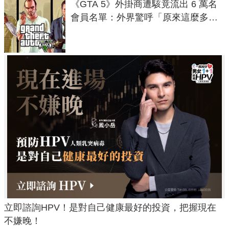
《GTA 5》外掛商遭駭竟流出 6 萬名
會員名單：外界驚呼「原來這麼多人
在開掛！」
立即諮詢HPV！是對自己健康最好的投資，把握現在
不嫌晚！