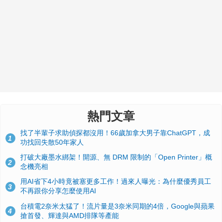
熱門文章
找了半輩子求助偵探都沒用！66歲加拿大男子靠ChatGPT，成
1
功找回失散50年家人
打破大廠墨水綁架！開源、無 DRM 限制的「Open Printer」概
2
念機亮相
用AI省下4小時竟被塞更多工作！過來人曝光：為什麼優秀員工
3
不再跟你分享怎麼使用AI
台積電2奈米太猛了！流片量是3奈米同期的4倍，Google與蘋果
4
搶首發、輝達與AMD排隊等產能