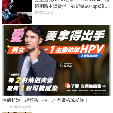
屍網路主謀被捕，破紀錄30Tbps流量
癱瘓全球！
雲端/資訊安全
伴侶和妳一起預防HPV，才有資格說愛妳！
PR（台灣癌症基金會）