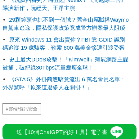
導演新作，阮經天、王淨主演
29顆鏡頭也抓不到一個賊？舊金山竊賊搭Waymo
自駕車逃逸，隱私保護政策竟成警方辦案最大阻礙
原來 Windows 11 會出賣你？FBI 靠 GDID 識別
碼追蹤 19 歲駭客，勒索 800 萬美金慘遭引渡受審
史上最大DDoS攻擊！「KimWolf」殭屍網路主謀
被捕，破紀錄30Tbps流量癱瘓全球！
《GTA 5》外掛商遭駭竟流出 6 萬名會員名單：
外界驚呼「原來這麼多人在開掛！」
#雲端/資訊安全
送【10個ChatGPT的好工具】電子書