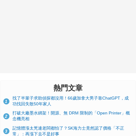
熱門文章
找了半輩子求助偵探都沒用！66歲加拿大男子靠ChatGPT，成
1
功找回失散50年家人
打破大廠墨水綁架！開源、無 DRM 限制的「Open Printer」概
2
念機亮相
記憶體漲太兇連老闆都怕了？SK海力士竟然認了價格「不正
3
常」：再漲下去不是好事