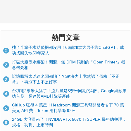
熱門文章
找了半輩子求助偵探都沒用！66歲加拿大男子靠ChatGPT，成
1
功找回失散50年家人
打破大廠墨水綁架！開源、無 DRM 限制的「Open Printer」概
2
念機亮相
記憶體漲太兇連老闆都怕了？SK海力士竟然認了價格「不正
3
常」：再漲下去不是好事
台積電2奈米太猛了！流片量是3奈米同期的4倍，Google與蘋果
4
搶首發、輝達與AMD排隊等產能
GitHub 狂攬 4 萬星！Headroom 開源工具幫開發者省下 70 萬
5
美元 API 費，Token 消耗暴降 92%
24GB 大容量來了！NVIDIA RTX 5070 Ti SUPER 爆料總整理：
6
規格、功耗、上市時間