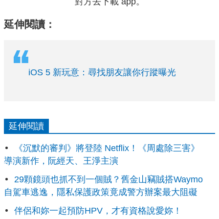
對方去下載 app。
延伸閱讀：
iOS 5 新玩意：尋找朋友讓你行蹤曝光
延伸閱讀
《沉默的審判》將登陸 Netflix！《周處除三害》
導演新作，阮經天、王淨主演
29顆鏡頭也抓不到一個賊？舊金山竊賊搭Waymo
自駕車逃逸，隱私保護政策竟成警方辦案最大阻礙
伴侶和妳一起預防HPV，才有資格說愛妳！