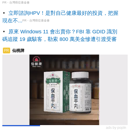
PR・台灣癌症基金會
立即諮詢HPV！是對自己健康最好的投資，把握
現在不...
PR・台灣癌症基金會
原來 Windows 11 會出賣你？FBI 靠 GDID 識別
碼追蹤 19 歲駭客，勒索 800 萬美金慘遭引渡受審
仙桃牌
PR
ads by popIn