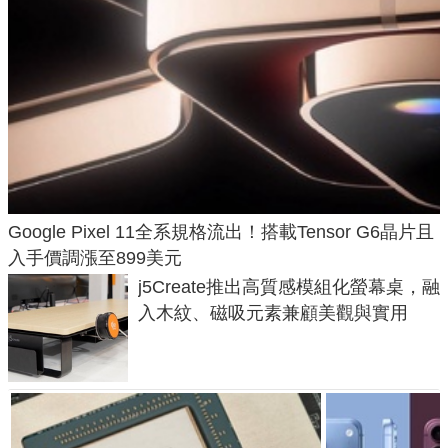
Google Pixel 11全系規格流出！搭載Tensor G6晶片且
入手價調漲至899美元
j5Create推出高質感模組化螢幕桌，融
入木紋、磁吸元素兼顧美觀與實用