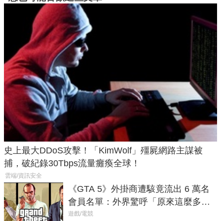
史上最大DDoS攻擊！「KimWolf」殭屍網路主謀被
捕，破紀錄30Tbps流量癱瘓全球！
雲端/資訊安全
《GTA 5》外掛商遭駭竟流出 6 萬名
會員名單：外界驚呼「原來這麼多人
在開掛！」
遊戲/電競