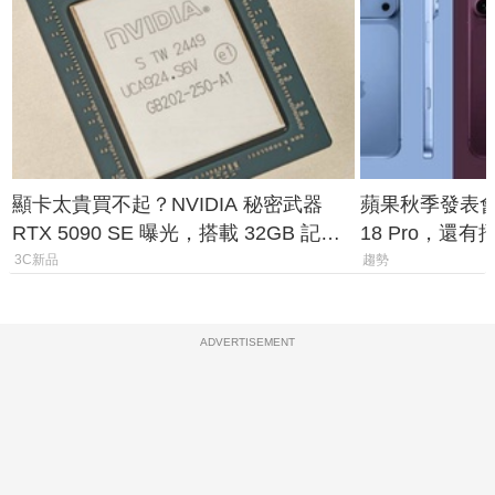
顯卡太貴買不起？NVIDIA 秘密武器
蘋果秋季發表會大
RTX 5090 SE 曝光，搭載 32GB 記憶
18 Pro，還
體
測一次看
3C新品
趨勢
ADVERTISEMENT