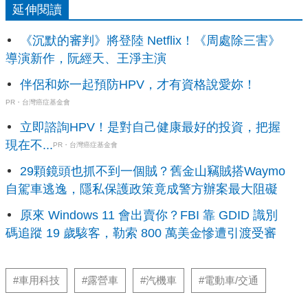
延伸閱讀
《沉默的審判》將登陸 Netflix！《周處除三害》
導演新作，阮經天、王淨主演
伴侶和妳一起預防HPV，才有資格說愛妳！
PR・台灣癌症基金會
立即諮詢HPV！是對自己健康最好的投資，把握
現在不...
PR・台灣癌症基金會
29顆鏡頭也抓不到一個賊？舊金山竊賊搭Waymo
自駕車逃逸，隱私保護政策竟成警方辦案最大阻礙
原來 Windows 11 會出賣你？FBI 靠 GDID 識別
碼追蹤 19 歲駭客，勒索 800 萬美金慘遭引渡受審
#車用科技
#露營車
#汽機車
#電動車/交通