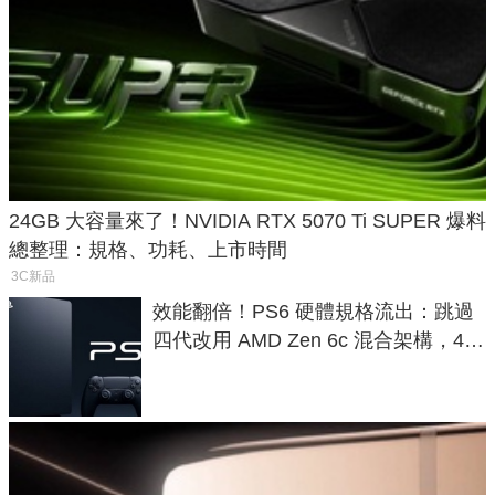
24GB 大容量來了！NVIDIA RTX 5070 Ti SUPER 爆料
總整理：規格、功耗、上市時間
3C新品
效能翻倍！PS6 硬體規格流出：跳過
四代改用 AMD Zen 6c 混合架構，4K
120fps 與全光追時代來臨