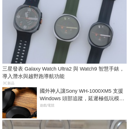
三星發表 Galaxy Watch Ultra2 與 Watch9 智慧手錶，
導入潛水與越野跑導航功能
3C新品
國外神人讓Sony WH-1000XM5 支援
Windows 頭部追蹤，延遲極低玩模擬
飛行超有感
遊戲/電競