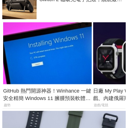
延長 1.5 倍
GitHub 熱門開源神器！Winhance 一鍵
日廠 My Play
安全精簡 Windows 11 臃腫預裝軟體與
戲、內建俄羅
後台追蹤
過竟然不能連
趨勢
遊戲/電競