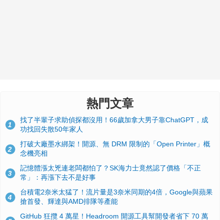
熱門文章
找了半輩子求助偵探都沒用！66歲加拿大男子靠ChatGPT，成
1
功找回失散50年家人
打破大廠墨水綁架！開源、無 DRM 限制的「Open Printer」概
2
念機亮相
記憶體漲太兇連老闆都怕了？SK海力士竟然認了價格「不正
3
常」：再漲下去不是好事
台積電2奈米太猛了！流片量是3奈米同期的4倍，Google與蘋果
4
搶首發、輝達與AMD排隊等產能
GitHub 狂攬 4 萬星！Headroom 開源工具幫開發者省下 70 萬