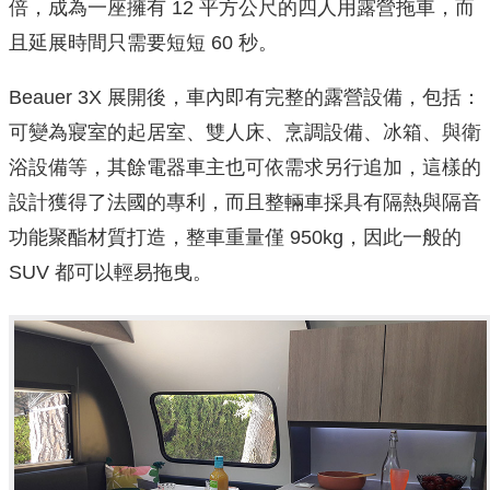
倍，成為一座擁有 12 平方公尺的四人用露營拖車，而
且延展時間只需要短短 60 秒。
Beauer 3X 展開後，車內即有完整的露營設備，包括：
可變為寢室的起居室、雙人床、烹調設備、冰箱、與衛
浴設備等，其餘電器車主也可依需求另行追加，這樣的
設計獲得了法國的專利，而且整輛車採具有隔熱與隔音
功能聚酯材質打造，整車重量僅 950kg，因此一般的
SUV 都可以輕易拖曳。