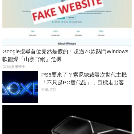
Google搜尋首位竟然是假的！超過70款熱門Windows
軟體爆「山寨官網」危機
雲端/資訊安全
PS6要來了？索尼總裁曝次世代主機
「不只是PC替代品」，目標走出客
廳、進軍電競桌面
遊戲/電競