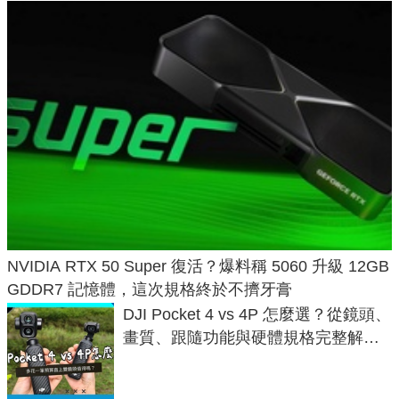
NVIDIA RTX 50 Super 復活？爆料稱 5060 升級 12GB
GDDR7 記憶體，這次規格終於不擠牙膏
DJI Pocket 4 vs 4P 怎麼選？從鏡頭、
畫質、跟隨功能與硬體規格完整解
析，一次看懂兩台差異