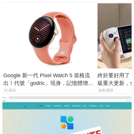
Google 新一代 Pixel Watch 5 規格流
終於要好用了！R
出！代號「godric」現身，記憶體增強
級重大更新，全新
鎖定 AI 應用
式讓操作就像 X
3C新品
遊戲/電競