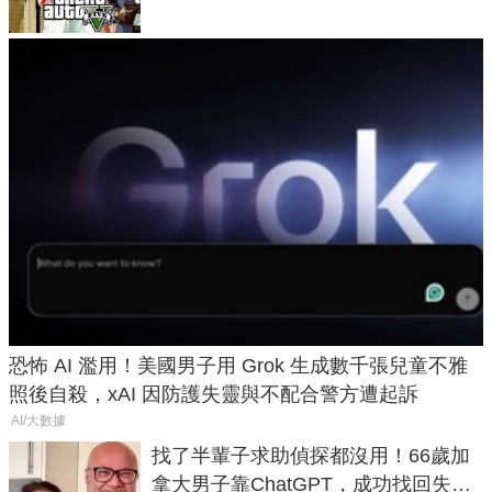
恐怖 AI 濫用！美國男子用 Grok 生成數千張兒童不雅
照後自殺，xAI 因防護失靈與不配合警方遭起訴
AI/大數據
找了半輩子求助偵探都沒用！66歲加
拿大男子靠ChatGPT，成功找回失散