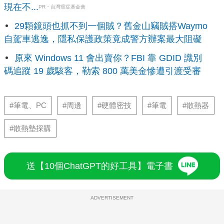
現在不...
PR・台灣癌症基金會
29顆鏡頭也抓不到一個賊？舊金山竊賊搭Waymo
自駕車逃逸，隱私保護政策竟成警方辦案最大阻礙
原來 Windows 11 會出賣你？FBI 靠 GDID 識別
碼追蹤 19 歲駭客，勒索 800 萬美金慘遭引渡受審
#筆電、PC
#周邊
#硬體密技
#筆電
#散熱器
#散熱墊採購
送【10個ChatGPT的好工具】電子書
ADVERTISEMENT