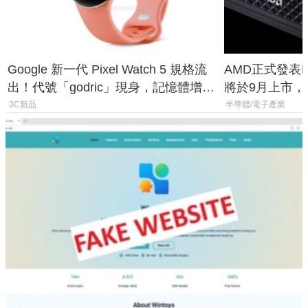
Google 新一代 Pixel Watch 5 規格流
AMD正式發表Ry
出！代號「godric」現身，記憶體增強
將於9月上市，未來
鎖定 AI 應用
Max系列處理
3C新品
半導體/電子產業