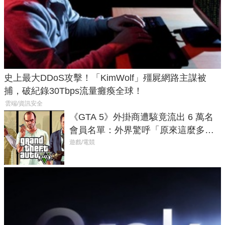
史上最大DDoS攻擊！「KimWolf」殭屍網路主謀被
捕，破紀錄30Tbps流量癱瘓全球！
雲端/資訊安全
《GTA 5》外掛商遭駭竟流出 6 萬名
會員名單：外界驚呼「原來這麼多人
在開掛！」
遊戲/電競