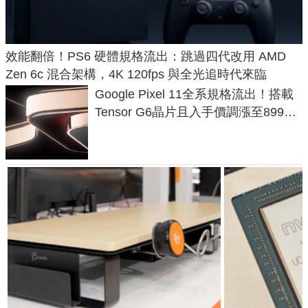
效能翻倍！PS6 硬體規格流出：跳過四代改用 AMD
Zen 6c 混合架構，4K 120fps 與全光追時代來臨
Google Pixel 11全系規格流出！搭載
Tensor G6晶片且入手價調漲至899美
元