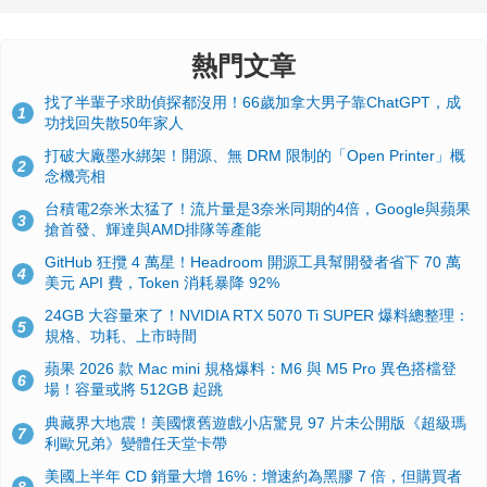
熱門文章
找了半輩子求助偵探都沒用！66歲加拿大男子靠ChatGPT，成
1
功找回失散50年家人
打破大廠墨水綁架！開源、無 DRM 限制的「Open Printer」概
2
念機亮相
台積電2奈米太猛了！流片量是3奈米同期的4倍，Google與蘋果
3
搶首發、輝達與AMD排隊等產能
GitHub 狂攬 4 萬星！Headroom 開源工具幫開發者省下 70 萬
4
美元 API 費，Token 消耗暴降 92%
24GB 大容量來了！NVIDIA RTX 5070 Ti SUPER 爆料總整理：
5
規格、功耗、上市時間
蘋果 2026 款 Mac mini 規格爆料：M6 與 M5 Pro 異色搭檔登
6
場！容量或將 512GB 起跳
典藏界大地震！美國懷舊遊戲小店驚見 97 片未公開版《超級瑪
7
利歐兄弟》變體任天堂卡帶
美國上半年 CD 銷量大增 16%：增速約為黑膠 7 倍，但購買者