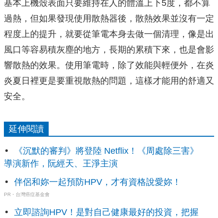
基本上機殼表面只要維持在人的體溫上下5度，都不算
過熱，但如果發現使用散熱器後，散熱效果並沒有一定
程度上的提升，就要從筆電本身去做一個清理，像是出
風口等容易積灰塵的地方，長期的累積下來，也是會影
響散熱的效果。使用筆電時，除了效能與輕便外，在炎
炎夏日裡更是要重視散熱的問題，這樣才能用的舒適又
安全。
延伸閱讀
《沉默的審判》將登陸 Netflix！《周處除三害》
導演新作，阮經天、王淨主演
伴侶和妳一起預防HPV，才有資格說愛妳！
PR・台灣癌症基金會
立即諮詢HPV！是對自己健康最好的投資，把握