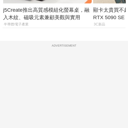
j5Create推出高質感模組化螢幕桌，融
顯卡太貴買不起？
入木紋、磁吸元素兼顧美觀與實用
RTX 5090 S
體
半導體/電子產業
3C新品
ADVERTISEMENT