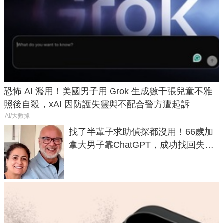
恐怖 AI 濫用！美國男子用 Grok 生成數千張兒童不雅
照後自殺，xAI 因防護失靈與不配合警方遭起訴
AI/大數據
找了半輩子求助偵探都沒用！66歲加
拿大男子靠ChatGPT，成功找回失散
50年家人