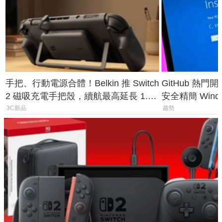
手把、行動電源合體！Belkin 推 Switch
GitHub 熱門
2 磁吸充電手把殼，續航最高延長 1.5
安全精簡 Wind
倍
後台追蹤
3C新品
趨勢