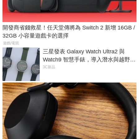
開發商省錢救星！任天堂傳將為 Switch 2 新增 16GB /
32GB 小容量遊戲卡的選擇
遊戲/電競
三星發表 Galaxy Watch Ultra2 與
Watch9 智慧手錶，導入潛水與越野跑
導航功能
3C新品