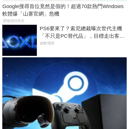
Google搜尋首位竟然是假的！超過70款熱門Windows
軟體爆「山寨官網」危機
雲端/資訊安全
PS6要來了？索尼總裁曝次世代主機
「不只是PC替代品」，目標走出客
廳、進軍電競桌面
遊戲/電競