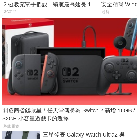
2 磁吸充電手把殼，續航最高延長 1.5
安全精簡 Wind
倍
後台追蹤
3C新品
趨勢
開發商省錢救星！任天堂傳將為 Switch 2 新增 16GB /
32GB 小容量遊戲卡的選擇
遊戲/電競
三星發表 Galaxy Watch Ultra2 與