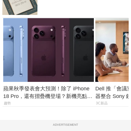
體
蘋果秋季發表會大預測！除了 iPhone
Dell 推「會
18 Pro，還有摺疊機登場？新機亮點預
器整合 Sony
測一次看
條 USB-C 就
趨勢
3C新品
ADVERTISEMENT