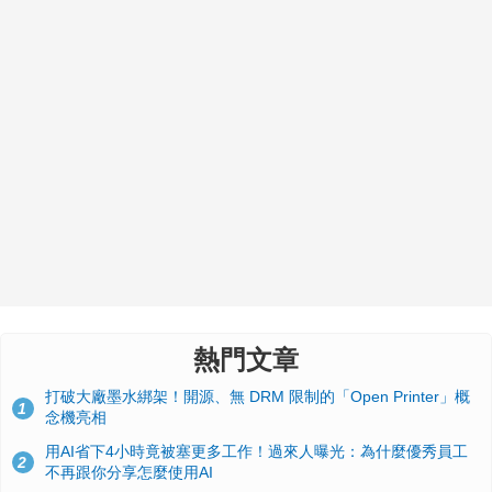
熱門文章
打破大廠墨水綁架！開源、無 DRM 限制的「Open Printer」概
1
念機亮相
用AI省下4小時竟被塞更多工作！過來人曝光：為什麼優秀員工
2
不再跟你分享怎麼使用AI