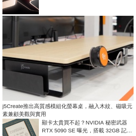
元
j5Create推出高質感模組化螢幕桌，融入木紋、磁吸元
素兼顧美觀與實用
顯卡太貴買不起？NVIDIA 秘密武器
RTX 5090 SE 曝光，搭載 32GB 記憶