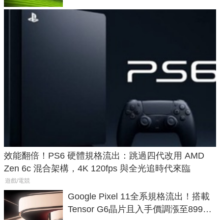
效能翻倍！PS6 硬體規格流出：跳過四代改用 AMD
Zen 6c 混合架構，4K 120fps 與全光追時代來臨
遊戲/電競
Google Pixel 11全系規格流出！搭載
Tensor G6晶片且入手價調漲至899美