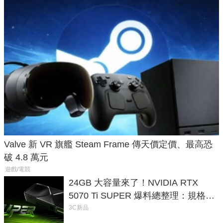
Valve 新 VR 旗艦 Steam Frame 傳天價定價、最高恐
破 4.8 萬元
遊戲/電競
24GB 大容量來了！NVIDIA RTX
5070 Ti SUPER 爆料總整理：規格、
功耗、上市時間
3C新品