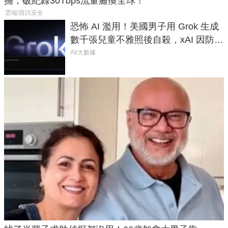
捕，破紀錄30Tbps流量癱瘓全球！
雲端/資訊安全
恐怖 AI 濫用！美國男子用 Grok 生成
數千張兒童不雅照後自殺，xAI 因防護
失靈與不配合警方遭起訴
AI/大數據