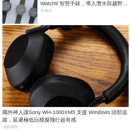
Watch9 智慧手錶，導入潛水與越野跑
導航功能
3C新品
國外神人讓Sony WH-1000XM5 支援 Windows 頭部追
蹤，延遲極低玩模擬飛行超有感
遊戲/電競