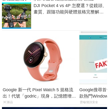
DJI Pocket 4 vs 4P 怎麼選？從鏡頭、
畫質、跟隨功能與硬體規格完整解
析，一次看懂兩台差異
Google 新一代 Pixel Watch 5 規格流
Google搜尋
出！代號「godric」現身，記憶體增強
款熱門Wind
鎖定 AI 應用
機
3C新品
雲端/資訊安全