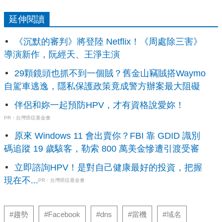
延伸閱讀
《沉默的審判》將登陸 Netflix！《周處除三害》
導演新作，阮經天、王淨主演
29顆鏡頭也抓不到一個賊？舊金山竊賊搭Waymo
自駕車逃逸，隱私保護政策竟成警方辦案最大阻礙
伴侶和妳一起預防HPV，才有資格說愛妳！
PR・台灣癌症基金會
原來 Windows 11 會出賣你？FBI 靠 GDID 識別
碼追蹤 19 歲駭客，勒索 800 萬美金慘遭引渡受審
立即諮詢HPV！是對自己健康最好的投資，把握
現在不...
PR・台灣癌症基金會
#趨勢
#Facebook
#dns
#當機
#域名