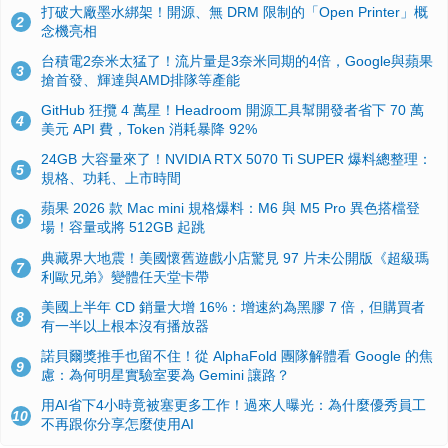
打破大廠墨水綁架！開源、無 DRM 限制的「Open Printer」概
2
念機亮相
台積電2奈米太猛了！流片量是3奈米同期的4倍，Google與蘋果
3
搶首發、輝達與AMD排隊等產能
GitHub 狂攬 4 萬星！Headroom 開源工具幫開發者省下 70 萬
4
美元 API 費，Token 消耗暴降 92%
24GB 大容量來了！NVIDIA RTX 5070 Ti SUPER 爆料總整理：
5
規格、功耗、上市時間
蘋果 2026 款 Mac mini 規格爆料：M6 與 M5 Pro 異色搭檔登
6
場！容量或將 512GB 起跳
典藏界大地震！美國懷舊遊戲小店驚見 97 片未公開版《超級瑪
7
利歐兄弟》變體任天堂卡帶
美國上半年 CD 銷量大增 16%：增速約為黑膠 7 倍，但購買者
8
有一半以上根本沒有播放器
諾貝爾獎推手也留不住！從 AlphaFold 團隊解體看 Google 的焦
9
慮：為何明星實驗室要為 Gemini 讓路？
用AI省下4小時竟被塞更多工作！過來人曝光：為什麼優秀員工
10
不再跟你分享怎麼使用AI