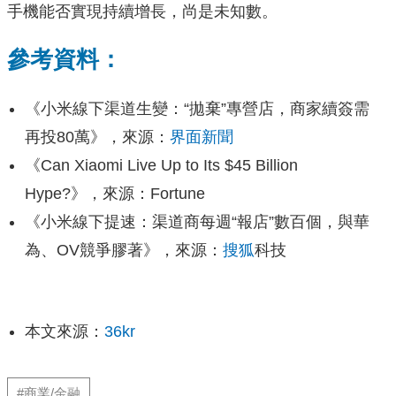
手機能否實現持續增長，尚是未知數。
參考資料：
《小米線下渠道生變：“拋棄”專營店，商家續簽需
再投80萬》，來源：
界面新聞
《Can Xiaomi Live Up to Its $45 Billion
Hype?》，來源：Fortune
《小米線下提速：渠道商每週“報店”數百個，與華
為、OV競爭膠著》，來源：
搜狐
科技
本文來源：
36kr
#商業/金融