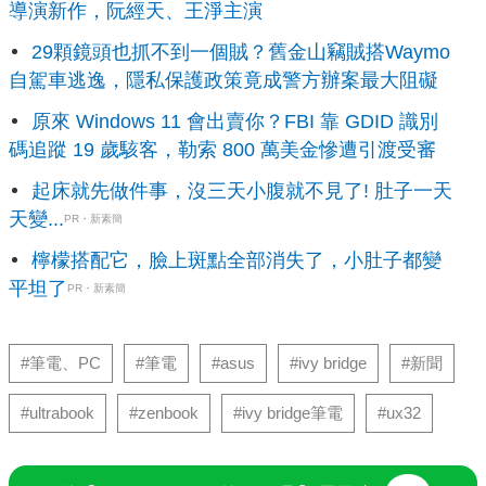
導演新作，阮經天、王淨主演
29顆鏡頭也抓不到一個賊？舊金山竊賊搭Waymo
自駕車逃逸，隱私保護政策竟成警方辦案最大阻礙
原來 Windows 11 會出賣你？FBI 靠 GDID 識別
碼追蹤 19 歲駭客，勒索 800 萬美金慘遭引渡受審
起床就先做件事，沒三天小腹就不見了! 肚子一天
天變...
PR・新素簡
檸檬搭配它，臉上斑點全部消失了，小肚子都變
平坦了
PR・新素簡
#筆電、PC
#筆電
#asus
#ivy bridge
#新聞
#ultrabook
#zenbook
#ivy bridge筆電
#ux32