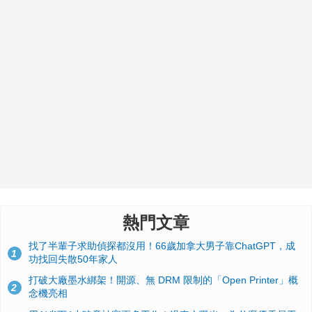
熱門文章
找了半輩子求助偵探都沒用！66歲加拿大男子靠ChatGPT，成
1
功找回失散50年家人
打破大廠墨水綁架！開源、無 DRM 限制的「Open Printer」概
2
念機亮相