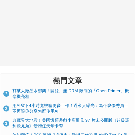
熱門文章
打破大廠墨水綁架！開源、無 DRM 限制的「Open Printer」概
1
念機亮相
用AI省下4小時竟被塞更多工作！過來人曝光：為什麼優秀員工
2
不再跟你分享怎麼使用AI
典藏界大地震！美國懷舊遊戲小店驚見 97 片未公開版《超級瑪
3
利歐兄弟》變體任天堂卡帶