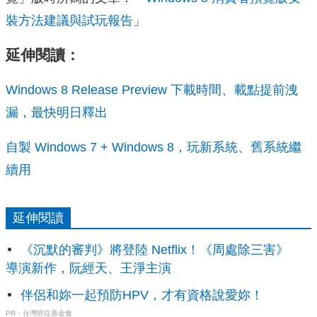
裝方法建議與試玩報告
」
延伸閱讀：
Windows 8 Release Preview 下載時間、載點提前洩
漏，最快明日釋出
自製 Windows 7 + Windows 8，玩新系統、舊系統繼
續用
延伸閱讀
《沉默的審判》將登陸 Netflix！《周處除三害》
導演新作，阮經天、王淨主演
伴侶和妳一起預防HPV，才有資格說愛妳！
PR・台灣癌症基金會