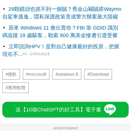
29顆鏡頭也抓不到一個賊？舊金山竊賊搭Waymo
自駕車逃逸，隱私保護政策竟成警方辦案最大阻礙
原來 Windows 11 會出賣你？FBI 靠 GDID 識別
碼追蹤 19 歲駭客，勒索 800 萬美金慘遭引渡受審
立即諮詢HPV！是對自己健康最好的投資，把握
現在不...
PR・台灣癌症基金會
#微軟
#microsoft
#windows 8
#Download
#應用軟體
送【10個ChatGPT的好工具】電子書
ADVERTISEMENT