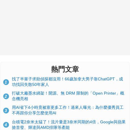
熱門文章
找了半輩子求助偵探都沒用！66歲加拿大男子靠ChatGPT，成
1
功找回失散50年家人
打破大廠墨水綁架！開源、無 DRM 限制的「Open Printer」概
2
念機亮相
用AI省下4小時竟被塞更多工作！過來人曝光：為什麼優秀員工
3
不再跟你分享怎麼使用AI
台積電2奈米太猛了！流片量是3奈米同期的4倍，Google與蘋果
4
搶首發、輝達與AMD排隊等產能