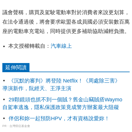
議會聲稱，購買及駕駛電動車對於消費者來說更划算，
在法令通過後，將會要求歐盟各成員國必須安裝數百萬
座的電動車充電站，同時提供更多補助協助減輕負擔。
本文授權轉載自：
汽車線上
延伸閱讀
《沉默的審判》將登陸 Netflix！《周處除三害》
導演新作，阮經天、王淨主演
29顆鏡頭也抓不到一個賊？舊金山竊賊搭Waymo
自駕車逃逸，隱私保護政策竟成警方辦案最大阻礙
伴侶和妳一起預防HPV，才有資格說愛妳！
PR・台灣癌症基金會