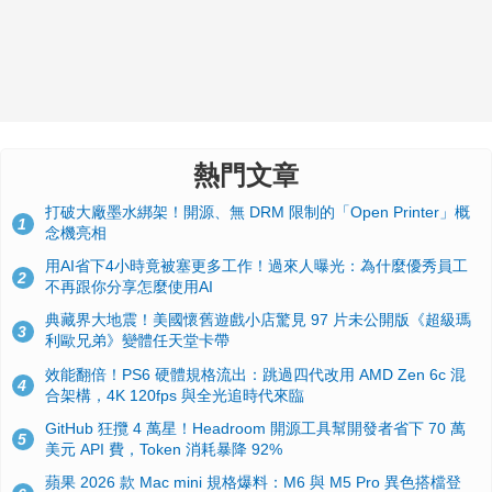
熱門文章
打破大廠墨水綁架！開源、無 DRM 限制的「Open Printer」概
1
念機亮相
用AI省下4小時竟被塞更多工作！過來人曝光：為什麼優秀員工
2
不再跟你分享怎麼使用AI
典藏界大地震！美國懷舊遊戲小店驚見 97 片未公開版《超級瑪
3
利歐兄弟》變體任天堂卡帶
效能翻倍！PS6 硬體規格流出：跳過四代改用 AMD Zen 6c 混
4
合架構，4K 120fps 與全光追時代來臨
GitHub 狂攬 4 萬星！Headroom 開源工具幫開發者省下 70 萬
5
美元 API 費，Token 消耗暴降 92%
蘋果 2026 款 Mac mini 規格爆料：M6 與 M5 Pro 異色搭檔登