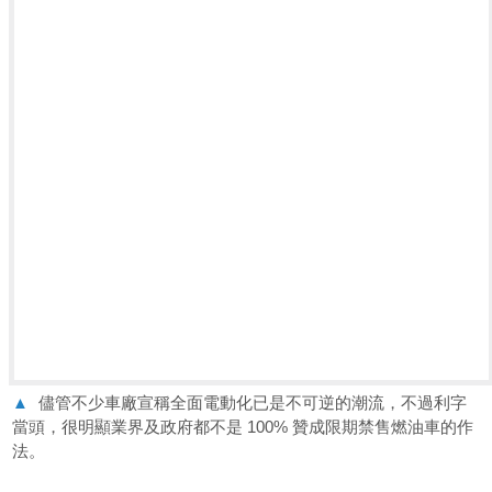
▲
儘管不少車廠宣稱全面電動化已是不可逆的潮流，不過利字
當頭，很明顯業界及政府都不是 100% 贊成限期禁售燃油車的作
法。