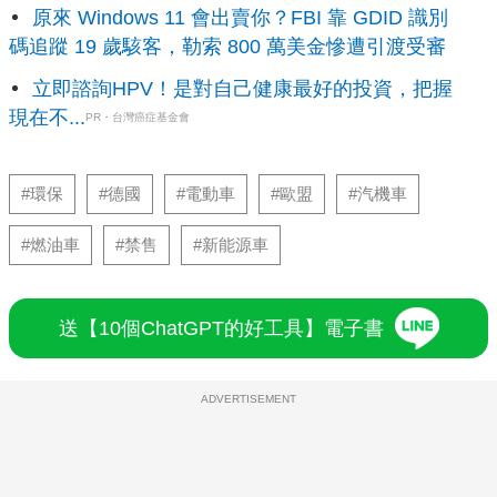
原來 Windows 11 會出賣你？FBI 靠 GDID 識別
碼追蹤 19 歲駭客，勒索 800 萬美金慘遭引渡受審
立即諮詢HPV！是對自己健康最好的投資，把握
現在不...
PR・台灣癌症基金會
#環保
#德國
#電動車
#歐盟
#汽機車
#燃油車
#禁售
#新能源車
送【10個ChatGPT的好工具】電子書
ADVERTISEMENT