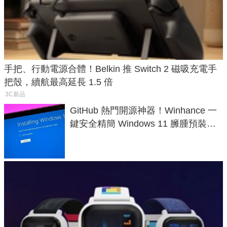
手把、行動電源合體！Belkin 推 Switch 2 磁吸充電手
把殼，續航最高延長 1.5 倍
3C新品
GitHub 熱門開源神器！Winhance 一
鍵安全精簡 Windows 11 臃腫預裝軟
體與後台追蹤