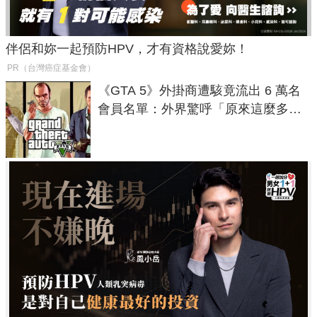
伴侶和妳一起預防HPV，才有資格說愛妳！
PR（台灣癌症基金會）
《GTA 5》外掛商遭駭竟流出 6 萬名
會員名單：外界驚呼「原來這麼多人
在開掛！」