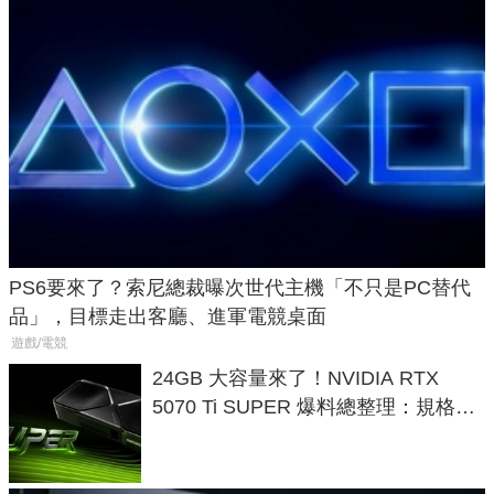
PS6要來了？索尼總裁曝次世代主機「不只是PC替代
品」，目標走出客廳、進軍電競桌面
遊戲/電競
24GB 大容量來了！NVIDIA RTX
5070 Ti SUPER 爆料總整理：規格、
功耗、上市時間