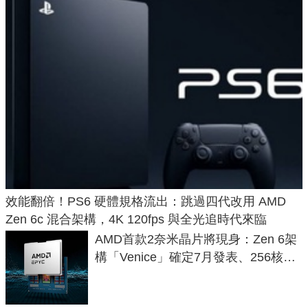
效能翻倍！PS6 硬體規格流出：跳過四代改用 AMD
Zen 6c 混合架構，4K 120fps 與全光追時代來臨
AMD首款2奈米晶片將現身：Zen 6架
構「Venice」確定7月發表、256核心
效能大噴發70%