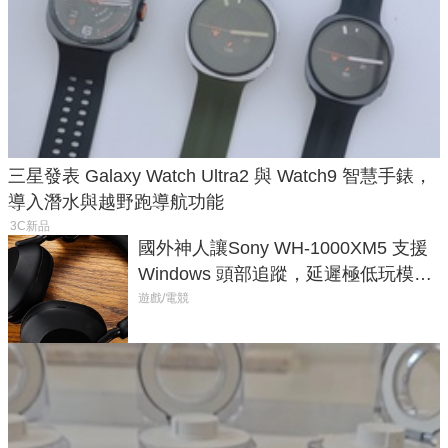
三星發表 Galaxy Watch Ultra2 與 Watch9 智慧手錶，
導入潛水與越野跑導航功能
3C新品
國外神人讓Sony WH-1000XM5 支援
Windows 頭部追蹤，延遲極低玩模擬
飛行超有感
遊戲/電競