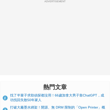
ADVERTISEMENT
熱門文章
找了半輩子求助偵探都沒用！66歲加拿大男子靠ChatGPT，成
1
功找回失散50年家人
打破大廠墨水綁架！開源、無 DRM 限制的「Open Printer」概
2