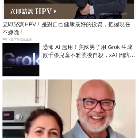
立即諮詢HPV！是對自己健康最好的投資，把握現在
不嫌晚！
PR（台灣癌症基金會）
恐怖 AI 濫用！美國男子用 Grok 生成
數千張兒童不雅照後自殺，xAI 因防護
失靈與不配合警方遭起訴