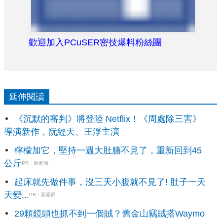
歡迎加入PCuSER密技爆料粉絲團
延伸閱讀
《沉默的審判》將登陸 Netflix！《周處除三害》
導演新作，阮經天、王淨主演
檸檬加它，堅持一週大肚腩不見了，重新回到45
公斤
PR・新素簡
起床就先做件事，沒三天小腹就不見了! 肚子一天
天變...
PR・新素簡
29顆鏡頭也抓不到一個賊？舊金山竊賊搭Waymo