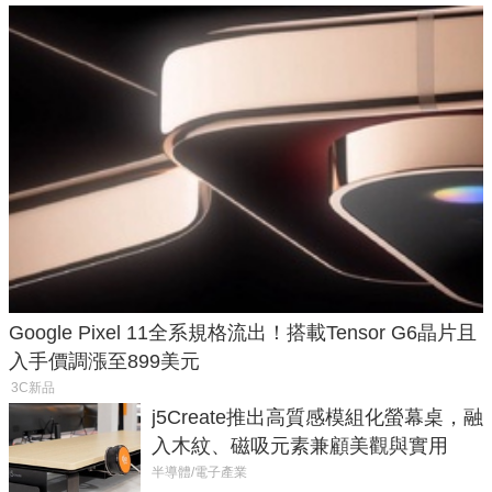
Google Pixel 11全系規格流出！搭載Tensor G6晶片且
入手價調漲至899美元
3C新品
j5Create推出高質感模組化螢幕桌，融
入木紋、磁吸元素兼顧美觀與實用
半導體/電子產業