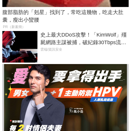
腹部脂肪的「剋星」找到了，常吃這幾物，吃走大肚
囊，瘦出小蠻腰
PR（新素簡）
史上最大DDoS攻擊！「KimWolf」殭
屍網路主謀被捕，破紀錄30Tbps流量
癱瘓全球！
雲端/資訊安全