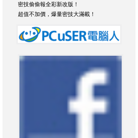
密技偷偷報全彩新改版！
超值不加價，爆量密技大滿載！