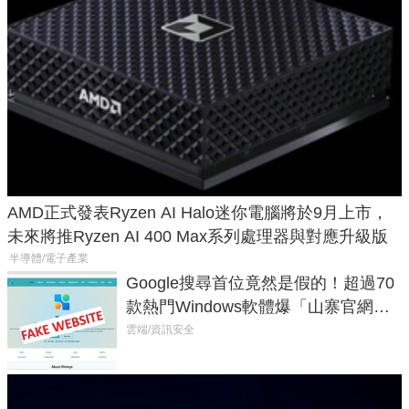
AMD正式發表Ryzen AI Halo迷你電腦將於9月上市，
未來將推Ryzen AI 400 Max系列處理器與對應升級版
半導體/電子產業
Google搜尋首位竟然是假的！超過70
款熱門Windows軟體爆「山寨官網」
危機
雲端/資訊安全