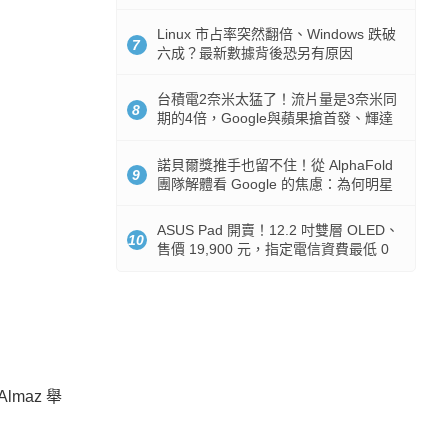
512GB 起跳
Linux 市占率突然翻倍、Windows 跌破
7
六成？最新數據背後恐另有原因
台積電2奈米太猛了！流片量是3奈米同
8
期的4倍，Google與蘋果搶首發、輝達
與AMD排隊等產能
諾貝爾獎推手也留不住！從 AlphaFold
9
團隊解體看 Google 的焦慮：為何明星
實驗室要為 Gemini 讓路？
ASUS Pad 開賣！12.2 吋雙層 OLED、
10
售價 19,900 元，指定電信資費最低 0
元入手
maz 舉