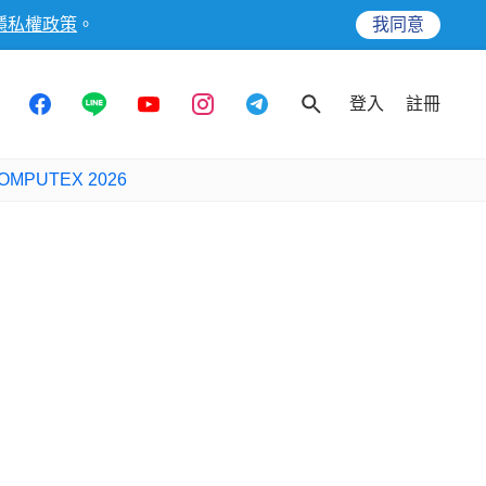
隱私權政策
。
我同意
登入
註冊
OMPUTEX 2026