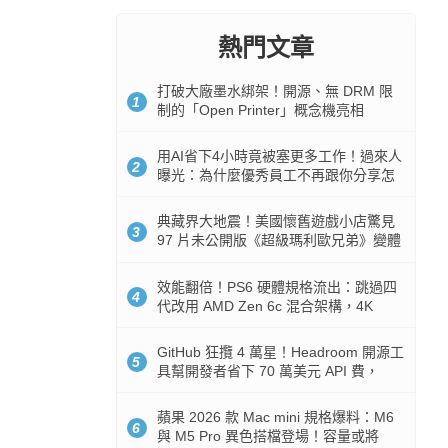
熱門文章
打破大廠墨水綁架！開源、無 DRM 限
1
制的「Open Printer」概念機亮相
用AI省下4小時竟被塞更多工作！過來人
2
曝光：為什麼優秀員工不再跟你分享怎
麼使用AI
典藏界大地震！美國懷舊遊戲小店驚見
3
97 片未公開版《超級瑪利歐兄弟》變體
任天堂卡帶
效能翻倍！PS6 硬體規格流出：跳過四
4
代改用 AMD Zen 6c 混合架構，4K
120fps 與全光追時代來臨
GitHub 狂攬 4 萬星！Headroom 開源工
5
具幫開發者省下 70 萬美元 API 費，
Token 消耗暴降 92%
蘋果 2026 款 Mac mini 規格爆料：M6
6
與 M5 Pro 異色搭檔登場！容量或將