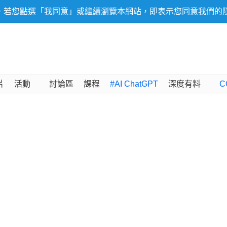
，若您點選「我同意」或繼續瀏覽本網站，即表示您同意我們的
片
活動
討論區
課程
#AI ChatGPT
深度有料
C