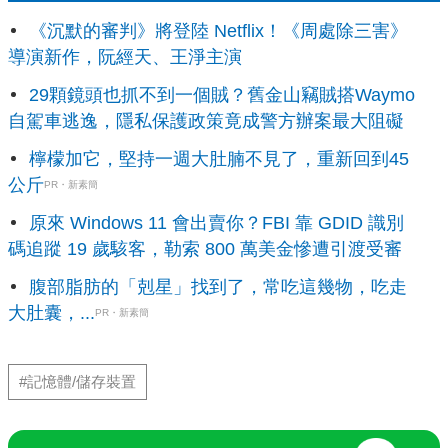
《沉默的審判》將登陸 Netflix！《周處除三害》
導演新作，阮經天、王淨主演
29顆鏡頭也抓不到一個賊？舊金山竊賊搭Waymo
自駕車逃逸，隱私保護政策竟成警方辦案最大阻礙
檸檬加它，堅持一週大肚腩不見了，重新回到45
公斤
PR・新素簡
原來 Windows 11 會出賣你？FBI 靠 GDID 識別
碼追蹤 19 歲駭客，勒索 800 萬美金慘遭引渡受審
腹部脂肪的「剋星」找到了，常吃這幾物，吃走
大肚囊，...
PR・新素簡
#記憶體/儲存裝置