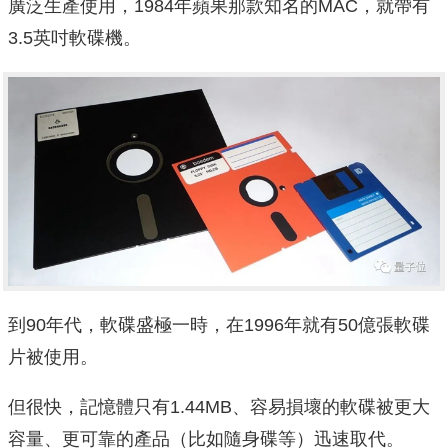
廣泛生產使用，1984年蘋果那款知名的MAC，就帶有
3.5英吋軟碟機。
到90年代，軟碟盛極一時，在1996年就有50億張軟碟
片被使用。
但很快，記憶體只有1.44MB、容易損壞的軟碟被更大
容量、更可靠的產品（比如隨身碟等）迅速取代。