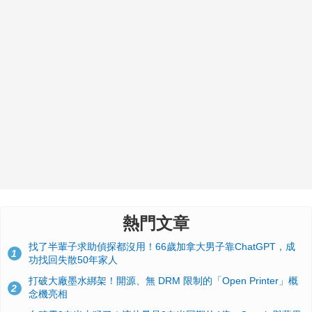
熱門文章
找了半輩子求助偵探都沒用！66歲加拿大男子靠ChatGPT，成
1
功找回失散50年家人
打破大廠墨水綁架！開源、無 DRM 限制的「Open Printer」概
2
念機亮相