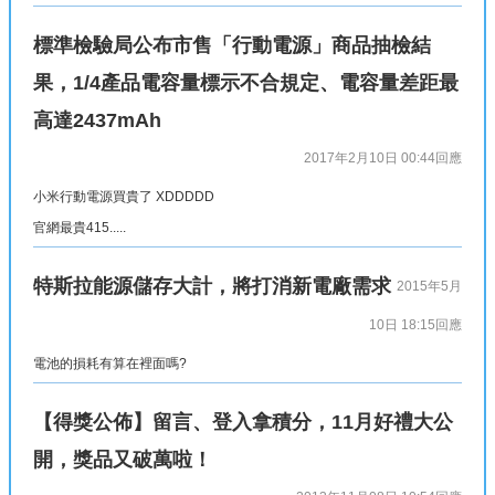
標準檢驗局公布市售「行動電源」商品抽檢結
果，1/4產品電容量標示不合規定、電容量差距最
高達2437mAh
2017年2月10日 00:44
回應
小米行動電源買貴了 XDDDDD
官網最貴415.....
特斯拉能源儲存大計，將打消新電廠需求
2015年5月
10日 18:15
回應
電池的損耗有算在裡面嗎?
【得獎公佈】留言、登入拿積分，11月好禮大公
開，獎品又破萬啦！