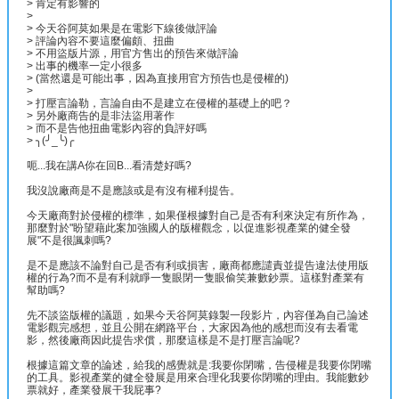
> 肯定有影響的
>
> 今天谷阿莫如果是在電影下線後做評論
> 評論內容不要這麼偏頗、扭曲
> 不用盜版片源，用官方售出的預告來做評論
> 出事的機率一定小很多
> (當然還是可能出事，因為直接用官方預告也是侵權的)
>
> 打壓言論勒，言論自由不是建立在侵權的基礎上的吧？
> 另外廠商告的是非法盜用著作
> 而不是告他扭曲電影內容的負評好嗎
> ╮(╯_╰)╭
呃...我在講A你在回B...看清楚好嗎?
我沒說廠商是不是應該或是有沒有權利提告。
今天廠商對於侵權的標準，如果僅根據對自己是否有利來決定有所作為，
那麼對於"盼望藉此案加強國人的版權觀念，以促進影視產業的健全發
展"不是很諷刺嗎?
是不是應該不論對自己是否有利或損害，廠商都應譴責並提告違法使用版
權的行為?而不是有利就睜一隻眼閉一隻眼偷笑兼數鈔票。這樣對產業有
幫助嗎?
先不談盜版權的議題，如果今天谷阿莫錄製一段影片，內容僅為自己論述
電影觀完感想，並且公開在網路平台，大家因為他的感想而沒有去看電
影，然後廠商因此提告求償，那麼這樣是不是打壓言論呢?
根據這篇文章的論述，給我的感覺就是:我要你閉嘴，告侵權是我要你閉嘴
的工具。影視產業的健全發展是用來合理化我要你閉嘴的理由。我能數鈔
票就好，產業發展干我屁事?