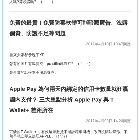
人嗎?算毀謗嗎? ╮(╯_╰)╭
免費的最貴！免費防毒軟體可能暗藏廣告、洩露
個資、防護不足等問題
2017年4月10日 10:47
回應
看來大家都發現了XD
怎有的圖片有馬賽克，pc-cillin就沒打? ╮(╯_╰)╭
是事實的話根本不用馬賽克。
Apple Pay 為何兩天內綁定的信用卡數量就狂贏
國內支付？ 三大重點分析 Apple Pay 與 T
Wallet+ 差距所在
2017年4月08日 14:20
回應
可憐的T Wallet+ ，有效選票數抵不過計程車司機，政府沒辦法幫你。不
然早就立即立法罰APPLE。 (≧▽≦)