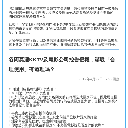
假新聞最經典應該是當年高雄市市長選舉，陳菊陣營於投票日前一晚放假
消息翻盤一役吧?沒辦法，愛吃又愛顧面子總是會輸給愛吃卻不要臉的，
國民黨連車尾燈都看不到。
話說PTT發文我記得好像有門檻不是?現在禁止新帳號註冊我能想到的是1.
防堵未來更多的假帳號。2.物以稀為貴，只會讓現在在賣帳號的漲價賺更
多。3.風頭上。
這種作法感覺很蠢，因為無法遏止現階段的假帳號發文。PTT管理高層應
該不會為了這種原因而關閉註冊。推測應該是因為其他因素而暫停註冊。
谷阿莫遭KKTV及電影公司控告侵權，辯駁「合
理使用」有道理嗎？
2017年4月27日 12:22
回應
※ 引述《貓貓總指揮》的留言：
> ※ 引述《xchuni》的留言：
> > 所以這篇是說，廠商由於谷阿莫的行為而造成票房不佳，因此用侵權
的理由打擊他。但是如果谷阿莫的行為造成票房更大賣，侵權可以無視?
這樣算是打壓言論嗎?
>
> 事實上廠商就是有權利這樣啊
> 谷阿莫在電影還沒在臺灣上映之前就用盜版片源來做評論
> 通常內容還是曲解、扭曲劇情的評論
> 你說這不影響上映後的票房？ 不影響電影院是否進片的意願？