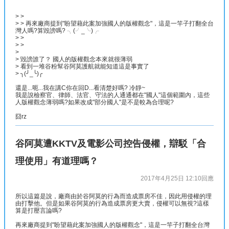
> >
> > 再來廠商提到"盼望藉此案加強國人的版權觀念"，這是一竿子打翻全台
灣人嗎?算毀謗嗎? ╮(╯_╰)╭
> >
> >
>
> 毀謗誰了？ 國人的版權觀念本來就很薄弱
> 看到一堆谷粉幫谷阿莫護航就能知道這是事實了
> ╮(╯_╰)╭
還是...呃...我在講C你在回D...看清楚好嗎? 冷靜~
我是說檢察官、律師、法官、守法的人通通都在"國人"這個範圍內，這些
人版權觀念薄弱嗎?如果改成"部分國人"是不是較為合理呢?
囧rz
谷阿莫遭KKTV及電影公司控告侵權，辯駁「合
理使用」有道理嗎？
2017年4月25日 12:10
回應
所以這篇是說，廠商由於谷阿莫的行為而造成票房不佳，因此用侵權的理
由打擊他。但是如果谷阿莫的行為造成票房更大賣，侵權可以無視?這樣
算是打壓言論嗎?
再來廠商提到"盼望藉此案加強國人的版權觀念"，這是一竿子打翻全台灣