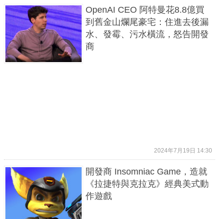
OpenAI CEO 阿特曼花8.8億買
到舊金山爛尾豪宅：住進去後漏
水、發霉、污水橫流，怒告開發
商
2024年7月19日 14:30
開發商 Insomniac Game，造就
《拉捷特與克拉克》經典美式動
作遊戲