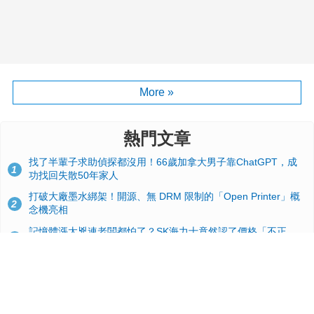
More »
熱門文章
找了半輩子求助偵探都沒用！66歲加拿大男子靠ChatGPT，成
1
功找回失散50年家人
打破大廠墨水綁架！開源、無 DRM 限制的「Open Printer」概
2
念機亮相
記憶體漲太兇連老闆都怕了？SK海力士竟然認了價格「不正
3
常」：再漲下去不是好事
台積電2奈米太猛了！流片量是3奈米同期的4倍，Google與蘋果
4
搶首發、輝達與AMD排隊等產能
GitHub 狂攬 4 萬星！Headroom 開源工具幫開發者省下 70 萬
5
美元 API 費，Token 消耗暴降 92%