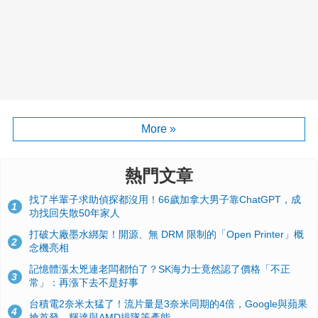
More »
熱門文章
找了半輩子求助偵探都沒用！66歲加拿大男子靠ChatGPT，成
1
功找回失散50年家人
打破大廠墨水綁架！開源、無 DRM 限制的「Open Printer」概
2
念機亮相
記憶體漲太兇連老闆都怕了？SK海力士竟然認了價格「不正
3
常」：再漲下去不是好事
台積電2奈米太猛了！流片量是3奈米同期的4倍，Google與蘋果
4
搶首發、輝達與AMD排隊等產能