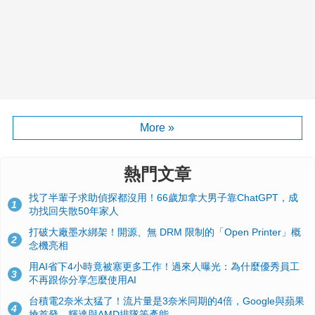
More »
熱門文章
找了半輩子求助偵探都沒用！66歲加拿大男子靠ChatGPT，成
1
功找回失散50年家人
打破大廠墨水綁架！開源、無 DRM 限制的「Open Printer」概
2
念機亮相
用AI省下4小時竟被塞更多工作！過來人曝光：為什麼優秀員工
3
不再跟你分享怎麼使用AI
台積電2奈米太猛了！流片量是3奈米同期的4倍，Google與蘋果
4
搶首發、輝達與AMD排隊等產能