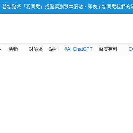
，若您點選「我同意」或繼續瀏覽本網站，即表示您同意我們的
片
活動
討論區
課程
#AI ChatGPT
深度有料
C