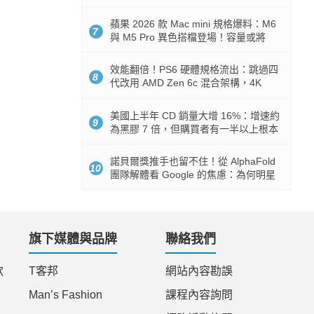
Token 消耗暴降 92%
蘋果 2026 款 Mac mini 規格爆料：M6
7
與 M5 Pro 異色搭檔登場！容量或將
512GB 起跳
效能翻倍！PS6 硬體規格流出：跳過四
8
代改用 AMD Zen 6c 混合架構，4K
120fps 與全光追時代來臨
美國上半年 CD 銷量大增 16%：增速約
9
為黑膠 7 倍，但購買者有一半以上根本
沒有播放器
諾貝爾獎推手也留不住！從 AlphaFold
10
團隊解體看 Google 的焦慮：為何明星
實驗室要為 Gemini 讓路？
旗下媒體與品牌
聯絡我們
款
T客邦
網站內容勘誤
Man’s Fashion
課程內容詢問