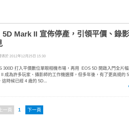
5D Mark II 宣佈停產，引領平價、錄
見
發表於
2012年12月25日 15:30
EOS 300D 打入平價數位單眼相機市場，再用 EOS 5D 開啟入門全
rk II 成為許多玩家、攝影師的工作機選擇，但多年後，有了更高規的 5D M
時候已經 4 歲的 5D...
上一頁
1
下一頁