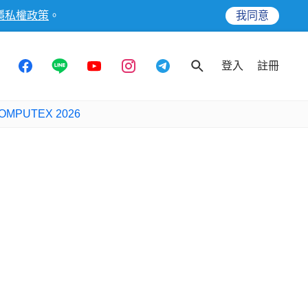
隱私權政策
。
我同意
登入
註冊
OMPUTEX 2026