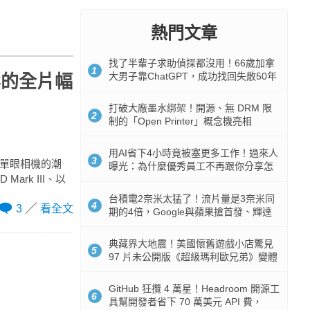
熱門文章
找了半輩子求助偵探都沒用！66歲加拿
1
大男子靠ChatGPT，成功找回失散50年
影的全片幅
家人
打破大廠墨水綁架！開源、無 DRM 限
2
制的「Open Printer」概念機亮相
用AI省下4小時竟被塞更多工作！過來人
3
片幅單眼相機的潮
曝光：為什麼優秀員工不再跟你分享怎
ark III、以
麼使用AI
台積電2奈米太猛了！流片量是3奈米同
4
3
看全文
期的4倍，Google與蘋果搶首發、輝達
與AMD排隊等產能
典藏界大地震！美國懷舊遊戲小店驚見
5
97 片未公開版《超級瑪利歐兄弟》變體
任天堂卡帶
GitHub 狂攬 4 萬星！Headroom 開源工
6
具幫開發者省下 70 萬美元 API 費，