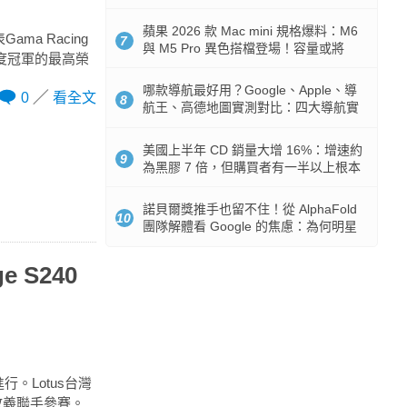
市時間
蘋果 2026 款 Mac mini 規格爆料：M6
ama Racing
7
與 M5 Pro 異色搭檔登場！容量或將
得年度冠軍的最高榮
512GB 起跳
哪款導航最好用？Google、Apple、導
0
看全文
8
航王、高德地圖實測對比：四大導航實
測懶人包
美國上半年 CD 銷量大增 16%：增速約
9
為黑膠 7 倍，但購買者有一半以上根本
沒有播放器
諾貝爾獎推手也留不住！從 AlphaFold
10
團隊解體看 Google 的焦慮：為何明星
實驗室要為 Gemini 讓路？
 S240
進行。Lotus台灣
盧政義聯手參賽。