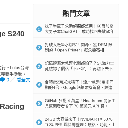
熱門文章
找了半輩子求助偵探都沒用！66歲加拿
1
大男子靠ChatGPT，成功找回失散50年
 S240
家人
打破大廠墨水綁架！開源、無 DRM 限
2
制的「Open Printer」概念機亮相
記憶體漲太兇連老闆都怕了？SK海力士
3
進行。Lotus台灣
竟然認了價格「不正常」：再漲下去不
盧政義聯手參賽。
是好事
0
看全文
台積電2奈米太猛了！流片量是3奈米同
4
期的4倍，Google與蘋果搶首發、輝達
與AMD排隊等產能
GitHub 狂攬 4 萬星！Headroom 開源工
5
Racing
具幫開發者省下 70 萬美元 API 費，
Token 消耗暴降 92%
24GB 大容量來了！NVIDIA RTX 5070
6
Ti SUPER 爆料總整理：規格、功耗、上