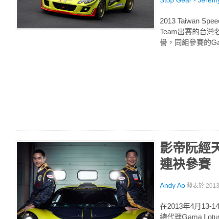
Stop Gear - Jerem
2013 Taiwan
Team出賽的台灣名
譽，同組參賽的Gama
影帝阮經天與
連袂參賽
Andy Ao
發表於
201
在2013年4月13-
總代理Gama Lo