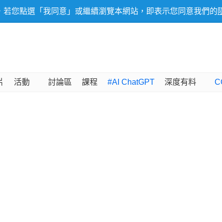
，若您點選「我同意」或繼續瀏覽本網站，即表示您同意我們的
片
活動
討論區
課程
#AI ChatGPT
深度有料
C