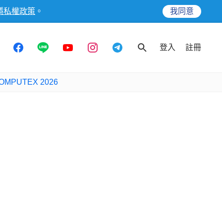
隱私權政策
。
我同意
登入
註冊
OMPUTEX 2026