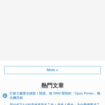
More »
熱門文章
打破大廠墨水綁架！開源、無 DRM 限制的「Open Printer」概
1
念機亮相
用AI省下4小時竟被塞更多工作！過來人曝光：為什麼優秀員工