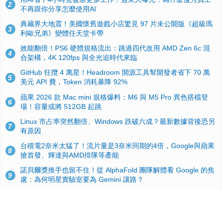
2
不再跟你分享怎麼使用AI
典藏界大地震！美國懷舊遊戲小店驚見 97 片未公開版《超級瑪
3
利歐兄弟》變體任天堂卡帶
效能翻倍！PS6 硬體規格流出：跳過四代改用 AMD Zen 6c 混
4
合架構，4K 120fps 與全光追時代來臨
GitHub 狂攬 4 萬星！Headroom 開源工具幫開發者省下 70 萬
5
美元 API 費，Token 消耗暴降 92%
蘋果 2026 款 Mac mini 規格爆料：M6 與 M5 Pro 異色搭檔登
6
場！容量或將 512GB 起跳
Linux 市占率突然翻倍、Windows 跌破六成？最新數據背後恐另
7
有原因
台積電2奈米太猛了！流片量是3奈米同期的4倍，Google與蘋果
8
搶首發、輝達與AMD排隊等產能
諾貝爾獎推手也留不住！從 AlphaFold 團隊解體看 Google 的焦
9
慮：為何明星實驗室要為 Gemini 讓路？
ASUS Pad 開賣！12.2 吋雙層 OLED、售價 19,900 元，指定電
10
信資費最低 0 元入手