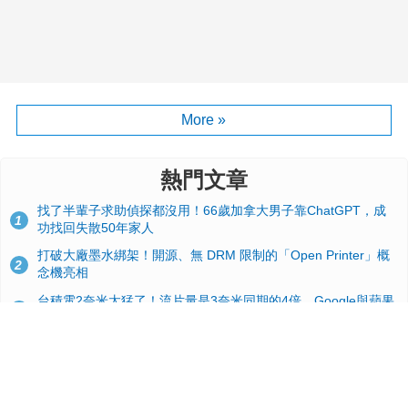
More »
熱門文章
找了半輩子求助偵探都沒用！66歲加拿大男子靠ChatGPT，成
1
功找回失散50年家人
打破大廠墨水綁架！開源、無 DRM 限制的「Open Printer」概
2
念機亮相
台積電2奈米太猛了！流片量是3奈米同期的4倍，Google與蘋果
3
搶首發、輝達與AMD排隊等產能
GitHub 狂攬 4 萬星！Headroom 開源工具幫開發者省下 70 萬
4
美元 API 費，Token 消耗暴降 92%
24GB 大容量來了！NVIDIA RTX 5070 Ti SUPER 爆料總整理：
5
規格、功耗、上市時間