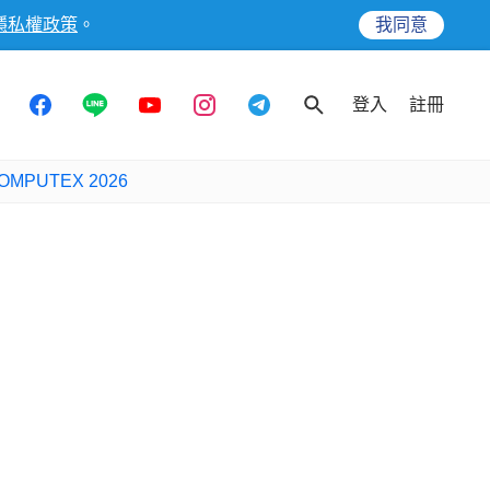
隱私權政策
。
我同意
登入
註冊
OMPUTEX 2026