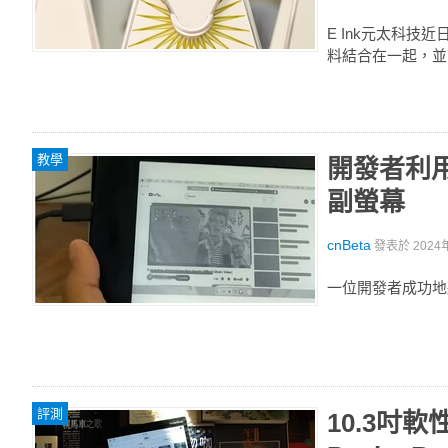
E Ink元太科技近
料結合在一起，並
教學
開發者利用
副螢幕
cnBeta
發表於
2024
一位開發者成功地將亞
評測
10.3吋