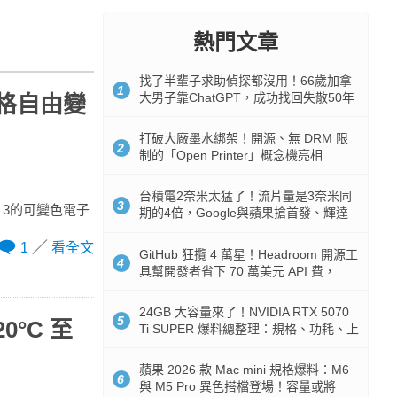
熱門文章
找了半輩子求助偵探都沒用！66歲加拿
1
大男子靠ChatGPT，成功找回失散50年
風格自由變
家人
打破大廠墨水綁架！開源、無 DRM 限
2
制的「Open Printer」概念機亮相
台積電2奈米太猛了！流片量是3奈米同
3
sm 3的可變色電子
期的4倍，Google與蘋果搶首發、輝達
與AMD排隊等產能
1
看全文
GitHub 狂攬 4 萬星！Headroom 開源工
4
具幫開發者省下 70 萬美元 API 費，
Token 消耗暴降 92%
24GB 大容量來了！NVIDIA RTX 5070
5
0°C 至
Ti SUPER 爆料總整理：規格、功耗、上
市時間
蘋果 2026 款 Mac mini 規格爆料：M6
6
與 M5 Pro 異色搭檔登場！容量或將