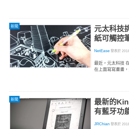
新聞
元太科技挑
紙可觸控
NetEase
發表於
201
最近，元太科技 在
在上面寫寫畫畫，
新聞
最新的Kin
有藍牙功
JRChian
發表於
201