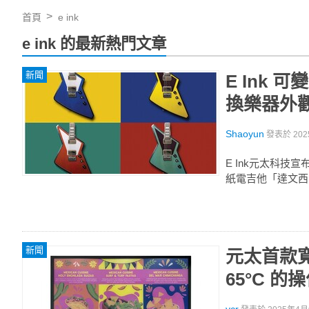
首頁
e ink
e ink 的最新熱門文章
新聞
E Ink
換樂器外
Shaoyun
發表於
202
E Ink元太科技宣布
紙電吉他「達文西（
新聞
元太首款寬溫
65°C 的