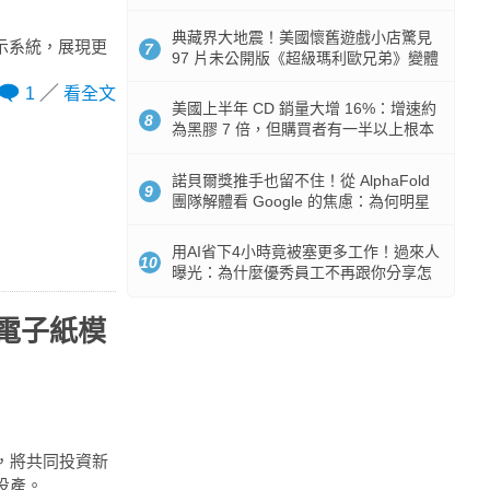
512GB 起跳
典藏界大地震！美國懷舊遊戲小店驚見
子顯示系統，展現更
7
97 片未公開版《超級瑪利歐兄弟》變體
任天堂卡帶
1
看全文
美國上半年 CD 銷量大增 16%：增速約
8
為黑膠 7 倍，但購買者有一半以上根本
沒有播放器
諾貝爾獎推手也留不住！從 AlphaFold
9
團隊解體看 Google 的焦慮：為何明星
實驗室要為 Gemini 讓路？
用AI省下4小時竟被塞更多工作！過來人
10
曝光：為什麼優秀員工不再跟你分享怎
麼使用AI
型電子紙模
書，將共同投資新
季投產。