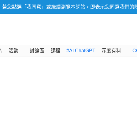
，若您點選「我同意」或繼續瀏覽本網站，即表示您同意我們的
片
活動
討論區
課程
#AI ChatGPT
深度有料
C