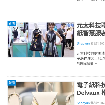
新聞
元太科技聯
紙智慧服裝
Shaoyun
發表於
202
元太科技與財團法
子紙在洋裝上展現
的圖案變化。
新聞
電子紙科技
Delva
Shaoyun
發表於
202