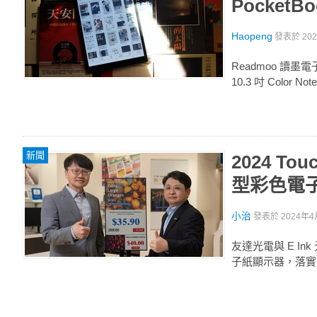
PocketB
Haopeng
發表於
20
Readmoo 讀
10.3 吋 Color
新聞
2024 T
型彩色電
小治
發表於
2024年4
友達光電與 E 
子紙顯示器，落實