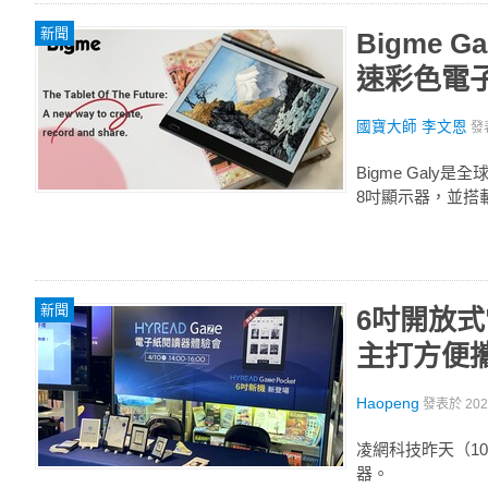
新聞
Bigme 
速彩色電
國寶大師 李文恩
發
Bigme Galy是
8吋顯示器，並搭載A
新聞
6吋開放式電
主打方便
Haopeng
發表於
20
凌網科技昨天（10）
器。