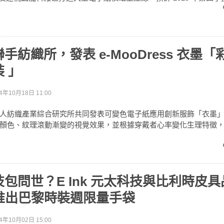
手紡織所，發表 e-MooDress 衣墨
 」
4年10月18日 11:00
人紡織產業綜合研究所共同發表可變色電子紙應用創新服飾「衣墨
顏色、紋理滾動漸變的視覺效果，並根據穿戴者心率變化生理特徵
包問世？E Ink 元太科技與比利時皮具
ux 推出巴黎時裝週限量手袋
4年10月02日 15:00