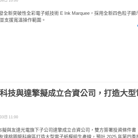
8日 10:00
 開發全新突破性全彩電子紙技術 E Ink Marquee，採用全新四色粒
並支援寬溫操作範圍。
 元太科技與達擎擬成立合資公司，打造大
3日 11:00
科技宣布擬與友達光電旗下子公司達擎成立合資公司，雙方簽署投資條件
，於友達桃園龍科廠區打造大型電子紙模組生產線，預計 2025 年第四