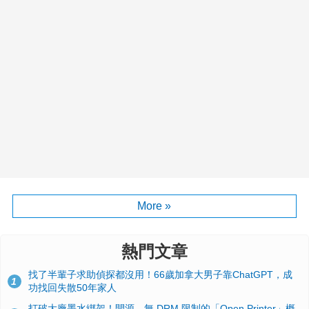
More »
熱門文章
找了半輩子求助偵探都沒用！66歲加拿大男子靠ChatGPT，成
1
功找回失散50年家人
打破大廠墨水綁架！開源、無 DRM 限制的「Open Printer」概