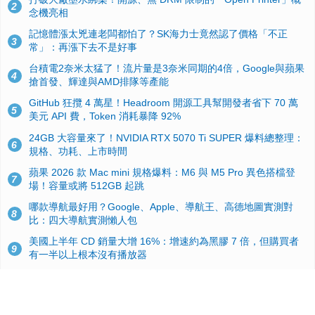
2
念機亮相
記憶體漲太兇連老闆都怕了？SK海力士竟然認了價格「不正
3
常」：再漲下去不是好事
台積電2奈米太猛了！流片量是3奈米同期的4倍，Google與蘋果
4
搶首發、輝達與AMD排隊等產能
GitHub 狂攬 4 萬星！Headroom 開源工具幫開發者省下 70 萬
5
美元 API 費，Token 消耗暴降 92%
24GB 大容量來了！NVIDIA RTX 5070 Ti SUPER 爆料總整理：
6
規格、功耗、上市時間
蘋果 2026 款 Mac mini 規格爆料：M6 與 M5 Pro 異色搭檔登
7
場！容量或將 512GB 起跳
哪款導航最好用？Google、Apple、導航王、高德地圖實測對
8
比：四大導航實測懶人包
美國上半年 CD 銷量大增 16%：增速約為黑膠 7 倍，但購買者
9
有一半以上根本沒有播放器
諾貝爾獎推手也留不住！從 AlphaFold 團隊解體看 Google 的焦
10
慮：為何明星實驗室要為 Gemini 讓路？