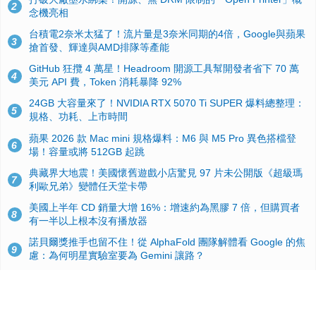
2
念機亮相
台積電2奈米太猛了！流片量是3奈米同期的4倍，Google與蘋果
3
搶首發、輝達與AMD排隊等產能
GitHub 狂攬 4 萬星！Headroom 開源工具幫開發者省下 70 萬
4
美元 API 費，Token 消耗暴降 92%
24GB 大容量來了！NVIDIA RTX 5070 Ti SUPER 爆料總整理：
5
規格、功耗、上市時間
蘋果 2026 款 Mac mini 規格爆料：M6 與 M5 Pro 異色搭檔登
6
場！容量或將 512GB 起跳
典藏界大地震！美國懷舊遊戲小店驚見 97 片未公開版《超級瑪
7
利歐兄弟》變體任天堂卡帶
美國上半年 CD 銷量大增 16%：增速約為黑膠 7 倍，但購買者
8
有一半以上根本沒有播放器
諾貝爾獎推手也留不住！從 AlphaFold 團隊解體看 Google 的焦
9
慮：為何明星實驗室要為 Gemini 讓路？
用AI省下4小時竟被塞更多工作！過來人曝光：為什麼優秀員工
10
不再跟你分享怎麼使用AI