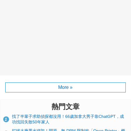
More »
熱門文章
找了半輩子求助偵探都沒用！66歲加拿大男子靠ChatGPT，成
1
功找回失散50年家人
打破大廠墨水綁架！開源、無 DRM 限制的「Open Printer」概