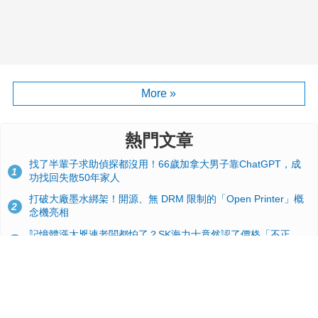
More »
熱門文章
找了半輩子求助偵探都沒用！66歲加拿大男子靠ChatGPT，成
1
功找回失散50年家人
打破大廠墨水綁架！開源、無 DRM 限制的「Open Printer」概
2
念機亮相
記憶體漲太兇連老闆都怕了？SK海力士竟然認了價格「不正
3
常」：再漲下去不是好事
台積電2奈米太猛了！流片量是3奈米同期的4倍，Google與蘋果
4
搶首發、輝達與AMD排隊等產能
GitHub 狂攬 4 萬星！Headroom 開源工具幫開發者省下 70 萬
5
美元 API 費，Token 消耗暴降 92%