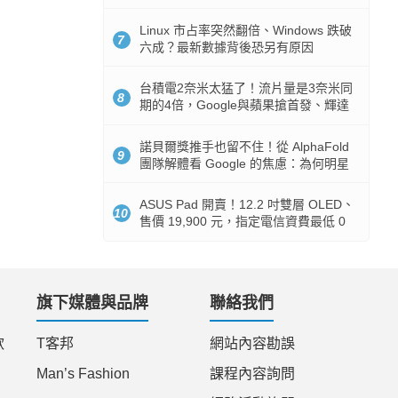
512GB 起跳
Linux 市占率突然翻倍、Windows 跌破
7
六成？最新數據背後恐另有原因
台積電2奈米太猛了！流片量是3奈米同
8
期的4倍，Google與蘋果搶首發、輝達
與AMD排隊等產能
諾貝爾獎推手也留不住！從 AlphaFold
9
團隊解體看 Google 的焦慮：為何明星
實驗室要為 Gemini 讓路？
ASUS Pad 開賣！12.2 吋雙層 OLED、
10
售價 19,900 元，指定電信資費最低 0
元入手
旗下媒體與品牌
聯絡我們
款
T客邦
網站內容勘誤
Man’s Fashion
課程內容詢問