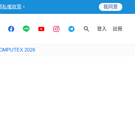
隱私權政策
。
我同意
登入
註冊
OMPUTEX 2026