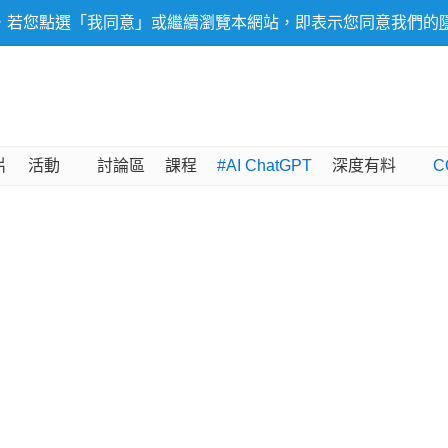
，若您點選「我同意」或繼續瀏覽本網站，即表示您同意我們的
片
活動
討論區
課程
#AI ChatGPT
深度有料
C