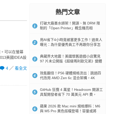
熱門文章
打破大廠墨水綁架！開源、無 DRM 限
1
制的「Open Printer」概念機亮相
用AI省下4小時竟被塞更多工作！過來人
2
曝光：為什麼優秀員工不再跟你分享怎
麼使用AI
數據。可以在螢幕
典藏界大地震！美國懷舊遊戲小店驚見
13美國IDEA設
3
97 片未公開版《超級瑪利歐兄弟》變體
任天堂卡帶
4
看全文
效能翻倍！PS6 硬體規格流出：跳過四
4
代改用 AMD Zen 6c 混合架構，4K
120fps 與全光追時代來臨
GitHub 狂攬 4 萬星！Headroom 開源工
5
具幫開發者省下 70 萬美元 API 費，
Token 消耗暴降 92%
蘋果 2026 款 Mac mini 規格爆料：M6
6
與 M5 Pro 異色搭檔登場！容量或將