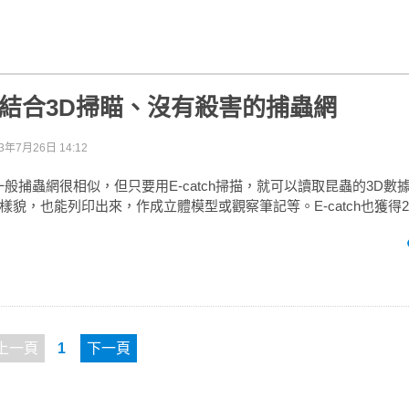
ch：結合3D掃瞄、沒有殺害的捕蟲網
3年7月26日 14:12
觀和一般捕蟲網很相似，但只要用E-catch掃描，就可以讀取昆蟲的3D
貌，也能列印出來，作成立體模型或觀察筆記等。E-catch也獲得20
上一頁
1
下一頁