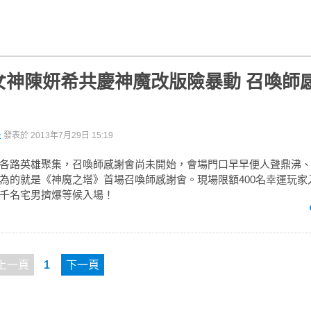
女神陳妍希共慶神魔改版險暴動 召喚師
派
發表於
2013年7月29日 15:19
各路英雄聚集，召喚師感謝會尚未開始，會場門口早早便人聲鼎沸
為的就是《神魔之塔》首場召喚師感謝會。現場限額400名幸運玩家
千名宅男擠爆等候入場！
上一頁
1
下一頁