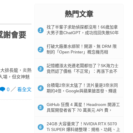
熱門文章
找了半輩子求助偵探都沒用！66歲加拿
1
大男子靠ChatGPT，成功找回失散50年
感謝會要
家人
打破大廠墨水綁架！開源、無 DRM 限
2
制的「Open Printer」概念機亮相
記憶體漲太兇連老闆都怕了？SK海力士
3
、大排長龍，炎熱
竟然認了價格「不正常」：再漲下去不
入場，但女神魅
是好事
台積電2奈米太猛了！流片量是3奈米同
4
0
看全文
期的4倍，Google與蘋果搶首發、輝達
與AMD排隊等產能
GitHub 狂攬 4 萬星！Headroom 開源工
5
具幫開發者省下 70 萬美元 API 費，
Token 消耗暴降 92%
24GB 大容量來了！NVIDIA RTX 5070
6
Ti SUPER 爆料總整理：規格、功耗、上