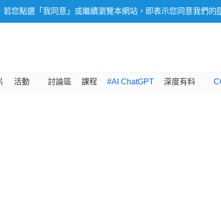
，若您點選「我同意」或繼續瀏覽本網站，即表示您同意我們的
片
活動
討論區
課程
#AI ChatGPT
深度有料
C