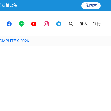
隱私權政策
。
我同意
登入
註冊
OMPUTEX 2026