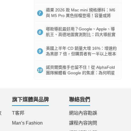
市時間
蘋果 2026 款 Mac mini 規格爆料：M6
7
與 M5 Pro 異色搭檔登場！容量或將
512GB 起跳
哪款導航最好用？Google、Apple、導
8
航王、高德地圖實測對比：四大導航實
測懶人包
美國上半年 CD 銷量大增 16%：增速約
9
為黑膠 7 倍，但購買者有一半以上根本
沒有播放器
諾貝爾獎推手也留不住！從 AlphaFold
10
團隊解體看 Google 的焦慮：為何明星
實驗室要為 Gemini 讓路？
旗下媒體與品牌
聯絡我們
款
T客邦
網站內容勘誤
Man’s Fashion
課程內容詢問