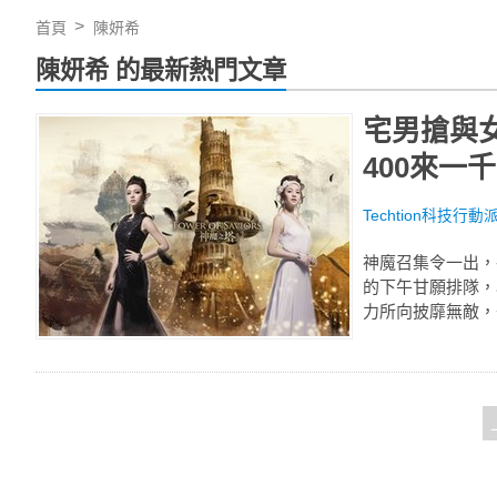
首頁
陳妍希
陳妍希 的最新熱門文章
宅男搶與
400來一千
Techtion科技行動
神魔召集令一出，
的下午甘願排隊，
力所向披靡無敵，