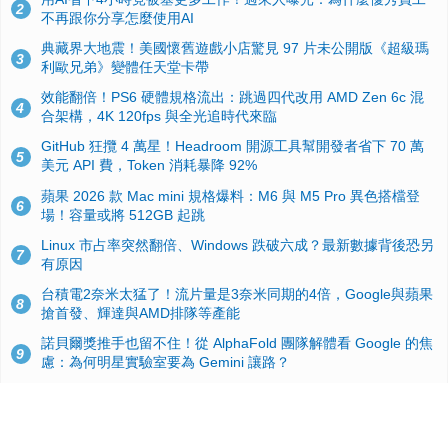
2
不再跟你分享怎麼使用AI
典藏界大地震！美國懷舊遊戲小店驚見 97 片未公開版《超級瑪
3
利歐兄弟》變體任天堂卡帶
效能翻倍！PS6 硬體規格流出：跳過四代改用 AMD Zen 6c 混
4
合架構，4K 120fps 與全光追時代來臨
GitHub 狂攬 4 萬星！Headroom 開源工具幫開發者省下 70 萬
5
美元 API 費，Token 消耗暴降 92%
蘋果 2026 款 Mac mini 規格爆料：M6 與 M5 Pro 異色搭檔登
6
場！容量或將 512GB 起跳
Linux 市占率突然翻倍、Windows 跌破六成？最新數據背後恐另
7
有原因
台積電2奈米太猛了！流片量是3奈米同期的4倍，Google與蘋果
8
搶首發、輝達與AMD排隊等產能
諾貝爾獎推手也留不住！從 AlphaFold 團隊解體看 Google 的焦
9
慮：為何明星實驗室要為 Gemini 讓路？
ASUS Pad 開賣！12.2 吋雙層 OLED、售價 19,900 元，指定電
10
信資費最低 0 元入手