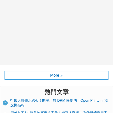
More »
熱門文章
打破大廠墨水綁架！開源、無 DRM 限制的「Open Printer」概
1
念機亮相
用AI省下4小時竟被塞更多工作！過來人曝光：為什麼優秀員工