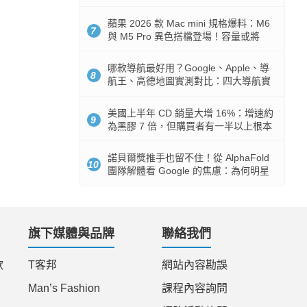
市時間
蘋果 2026 款 Mac mini 規格爆料：M6
7
與 M5 Pro 異色搭檔登場！容量或將
512GB 起跳
哪款導航最好用？Google、Apple、導
8
航王、高德地圖實測對比：四大導航實
測懶人包
美國上半年 CD 銷量大增 16%：增速約
9
為黑膠 7 倍，但購買者有一半以上根本
沒有播放器
諾貝爾獎推手也留不住！從 AlphaFold
10
團隊解體看 Google 的焦慮：為何明星
實驗室要為 Gemini 讓路？
旗下媒體與品牌
聯絡我們
款
T客邦
網站內容勘誤
Man’s Fashion
課程內容詢問