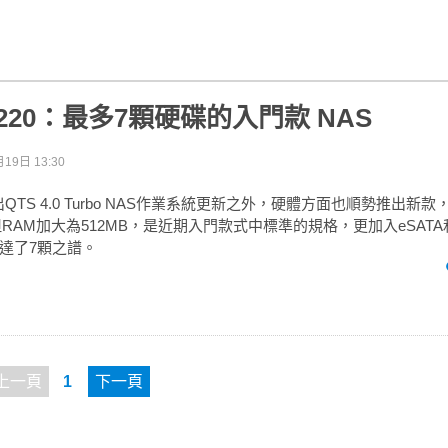
S-220：最多7顆硬碟的入門款 NAS
19日 13:30
出QTS 4.0 Turbo NAS作業系統更新之外，硬體方面也順勢推出新
但RAM加大為512MB，是近期入門款式中標準的規格，更加入eSATA和U
達了7顆之譜。
上一頁
1
下一頁