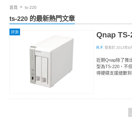
首頁
ts-220
ts-220 的最新熱門文章
評測
Qnap T
R.F.
發表於
2013年8月
近期Qnap除了推
型為TS-220，不
得硬碟支援總數到