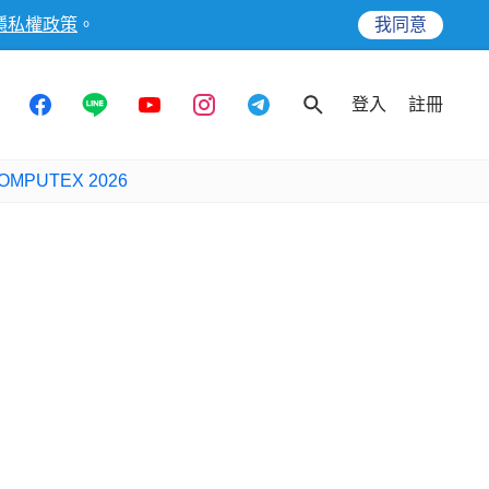
隱私權政策
。
我同意
登入
註冊
OMPUTEX 2026