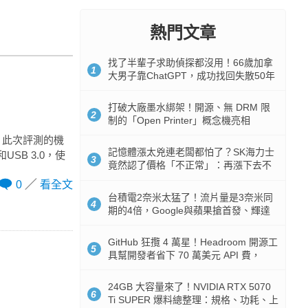
熱門文章
找了半輩子求助偵探都沒用！66歲加拿
1
大男子靠ChatGPT，成功找回失散50年
家人
打破大廠墨水綁架！開源、無 DRM 限
2
制的「Open Printer」概念機亮相
款，此次評測的機
記憶體漲太兇連老闆都怕了？SK海力士
SB 3.0，使
3
竟然認了價格「不正常」：再漲下去不
是好事
0
看全文
台積電2奈米太猛了！流片量是3奈米同
4
期的4倍，Google與蘋果搶首發、輝達
與AMD排隊等產能
GitHub 狂攬 4 萬星！Headroom 開源工
5
具幫開發者省下 70 萬美元 API 費，
Token 消耗暴降 92%
24GB 大容量來了！NVIDIA RTX 5070
6
Ti SUPER 爆料總整理：規格、功耗、上