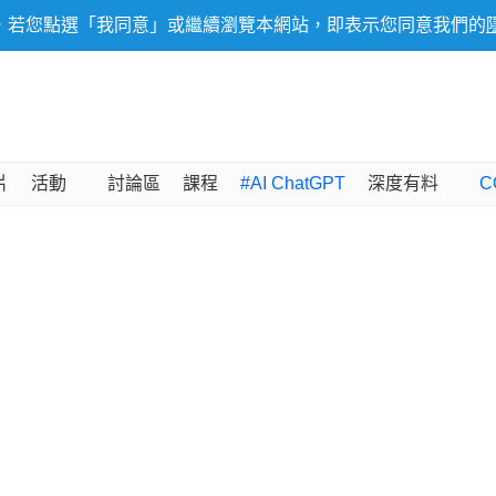
，若您點選「我同意」或繼續瀏覽本網站，即表示您同意我們的
片
活動
討論區
課程
#AI ChatGPT
深度有料
C