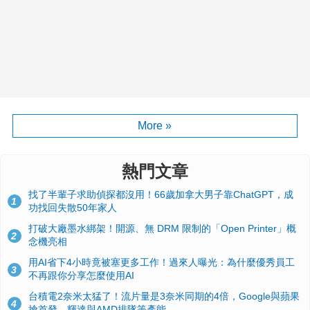
More »
熱門文章
找了半輩子求助偵探都沒用！66歲加拿大男子靠ChatGPT，成
1
功找回失散50年家人
打破大廠墨水綁架！開源、無 DRM 限制的「Open Printer」概
2
念機亮相
用AI省下4小時竟被塞更多工作！過來人曝光：為什麼優秀員工
3
不再跟你分享怎麼使用AI
台積電2奈米太猛了！流片量是3奈米同期的4倍，Google與蘋果
4
搶首發、輝達與AMD排隊等產能