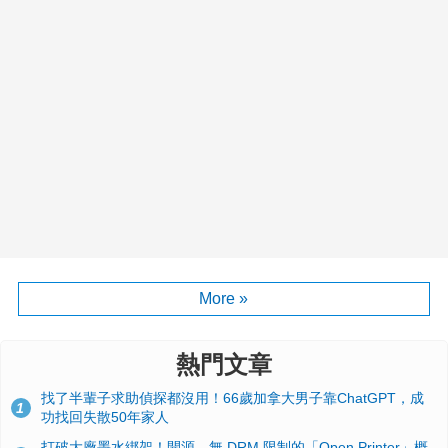
More »
熱門文章
找了半輩子求助偵探都沒用！66歲加拿大男子靠ChatGPT，成
1
功找回失散50年家人
打破大廠墨水綁架！開源、無 DRM 限制的「Open Printer」概