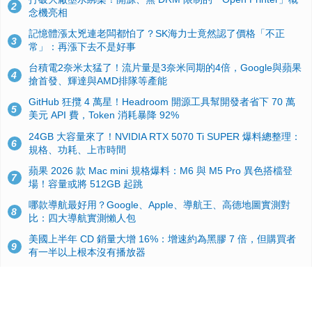
2
念機亮相
記憶體漲太兇連老闆都怕了？SK海力士竟然認了價格「不正
3
常」：再漲下去不是好事
台積電2奈米太猛了！流片量是3奈米同期的4倍，Google與蘋果
4
搶首發、輝達與AMD排隊等產能
GitHub 狂攬 4 萬星！Headroom 開源工具幫開發者省下 70 萬
5
美元 API 費，Token 消耗暴降 92%
24GB 大容量來了！NVIDIA RTX 5070 Ti SUPER 爆料總整理：
6
規格、功耗、上市時間
蘋果 2026 款 Mac mini 規格爆料：M6 與 M5 Pro 異色搭檔登
7
場！容量或將 512GB 起跳
哪款導航最好用？Google、Apple、導航王、高德地圖實測對
8
比：四大導航實測懶人包
美國上半年 CD 銷量大增 16%：增速約為黑膠 7 倍，但購買者
9
有一半以上根本沒有播放器
諾貝爾獎推手也留不住！從 AlphaFold 團隊解體看 Google 的焦
10
慮：為何明星實驗室要為 Gemini 讓路？