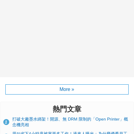
More »
熱門文章
打破大廠墨水綁架！開源、無 DRM 限制的「Open Printer」概
1
念機亮相
用AI省下4小時竟被塞更多工作！過來人曝光：為什麼優秀員工