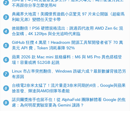
2
不再跟你分享怎麼使用AI
典藏界大地震！美國懷舊遊戲小店驚見 97 片未公開版《超級瑪
3
利歐兄弟》變體任天堂卡帶
效能翻倍！PS6 硬體規格流出：跳過四代改用 AMD Zen 6c 混
4
合架構，4K 120fps 與全光追時代來臨
GitHub 狂攬 4 萬星！Headroom 開源工具幫開發者省下 70 萬
5
美元 API 費，Token 消耗暴降 92%
蘋果 2026 款 Mac mini 規格爆料：M6 與 M5 Pro 異色搭檔登
6
場！容量或將 512GB 起跳
Linux 市占率突然翻倍、Windows 跌破六成？最新數據背後恐另
7
有原因
台積電2奈米太猛了！流片量是3奈米同期的4倍，Google與蘋果
8
搶首發、輝達與AMD排隊等產能
諾貝爾獎推手也留不住！從 AlphaFold 團隊解體看 Google 的焦
9
慮：為何明星實驗室要為 Gemini 讓路？
ASUS Pad 開賣！12.2 吋雙層 OLED、售價 19,900 元，指定電
10
信資費最低 0 元入手