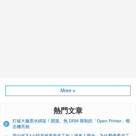
More »
熱門文章
打破大廠墨水綁架！開源、無 DRM 限制的「Open Printer」概
1
念機亮相
用AI省下4小時竟被塞更多工作！過來人曝光：為什麼優秀員工