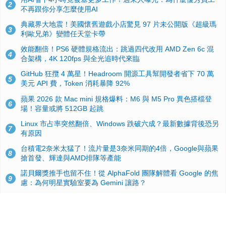
2
不再跟你分享怎麼使用AI
典藏界大地震！美國懷舊遊戲小店驚見 97 片未公開版《超級瑪
3
利歐兄弟》變體任天堂卡帶
效能翻倍！PS6 硬體規格流出：跳過四代改用 AMD Zen 6c 混
4
合架構，4K 120fps 與全光追時代來臨
GitHub 狂攬 4 萬星！Headroom 開源工具幫開發者省下 70 萬
5
美元 API 費，Token 消耗暴降 92%
蘋果 2026 款 Mac mini 規格爆料：M6 與 M5 Pro 異色搭檔登
6
場！容量或將 512GB 起跳
Linux 市占率突然翻倍、Windows 跌破六成？最新數據背後恐另
7
有原因
台積電2奈米太猛了！流片量是3奈米同期的4倍，Google與蘋果
8
搶首發、輝達與AMD排隊等產能
諾貝爾獎推手也留不住！從 AlphaFold 團隊解體看 Google 的焦
9
慮：為何明星實驗室要為 Gemini 讓路？
ASUS Pad 開賣！12.2 吋雙層 OLED、售價 19,900 元，指定電
10
信資費最低 0 元入手