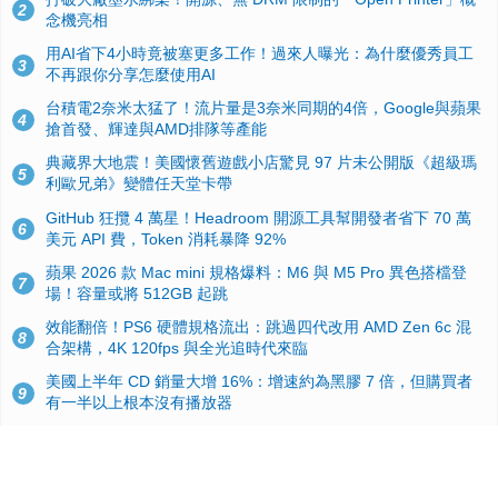
2
念機亮相
用AI省下4小時竟被塞更多工作！過來人曝光：為什麼優秀員工
3
不再跟你分享怎麼使用AI
台積電2奈米太猛了！流片量是3奈米同期的4倍，Google與蘋果
4
搶首發、輝達與AMD排隊等產能
典藏界大地震！美國懷舊遊戲小店驚見 97 片未公開版《超級瑪
5
利歐兄弟》變體任天堂卡帶
GitHub 狂攬 4 萬星！Headroom 開源工具幫開發者省下 70 萬
6
美元 API 費，Token 消耗暴降 92%
蘋果 2026 款 Mac mini 規格爆料：M6 與 M5 Pro 異色搭檔登
7
場！容量或將 512GB 起跳
效能翻倍！PS6 硬體規格流出：跳過四代改用 AMD Zen 6c 混
8
合架構，4K 120fps 與全光追時代來臨
美國上半年 CD 銷量大增 16%：增速約為黑膠 7 倍，但購買者
9
有一半以上根本沒有播放器
諾貝爾獎推手也留不住！從 AlphaFold 團隊解體看 Google 的焦
10
慮：為何明星實驗室要為 Gemini 讓路？