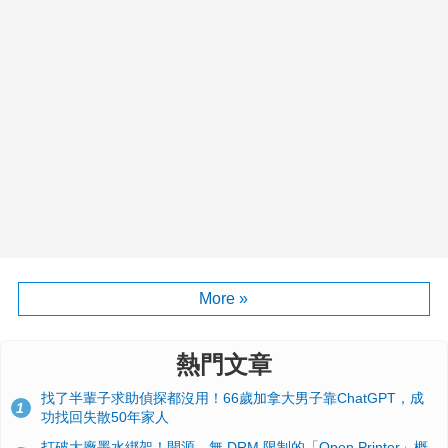
More »
熱門文章
找了半輩子求助偵探都沒用！66歲加拿大男子靠ChatGPT，成
1
功找回失散50年家人
打破大廠墨水綁架！開源、無 DRM 限制的「Open Printer」概