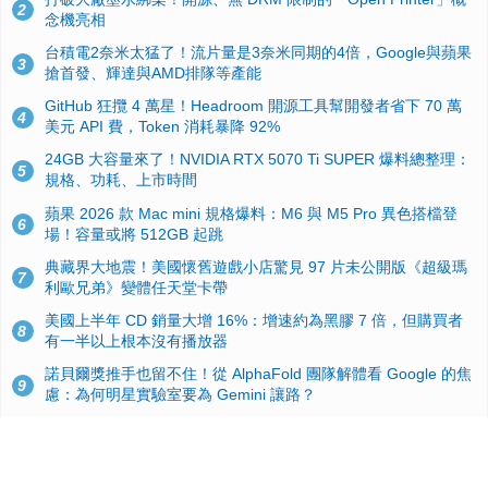
2
念機亮相
台積電2奈米太猛了！流片量是3奈米同期的4倍，Google與蘋果
3
搶首發、輝達與AMD排隊等產能
GitHub 狂攬 4 萬星！Headroom 開源工具幫開發者省下 70 萬
4
美元 API 費，Token 消耗暴降 92%
24GB 大容量來了！NVIDIA RTX 5070 Ti SUPER 爆料總整理：
5
規格、功耗、上市時間
蘋果 2026 款 Mac mini 規格爆料：M6 與 M5 Pro 異色搭檔登
6
場！容量或將 512GB 起跳
典藏界大地震！美國懷舊遊戲小店驚見 97 片未公開版《超級瑪
7
利歐兄弟》變體任天堂卡帶
美國上半年 CD 銷量大增 16%：增速約為黑膠 7 倍，但購買者
8
有一半以上根本沒有播放器
諾貝爾獎推手也留不住！從 AlphaFold 團隊解體看 Google 的焦
9
慮：為何明星實驗室要為 Gemini 讓路？
用AI省下4小時竟被塞更多工作！過來人曝光：為什麼優秀員工
10
不再跟你分享怎麼使用AI