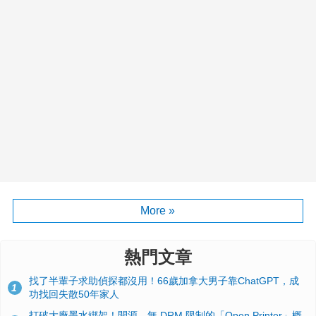
More »
熱門文章
找了半輩子求助偵探都沒用！66歲加拿大男子靠ChatGPT，成
1
功找回失散50年家人
打破大廠墨水綁架！開源、無 DRM 限制的「Open Printer」概