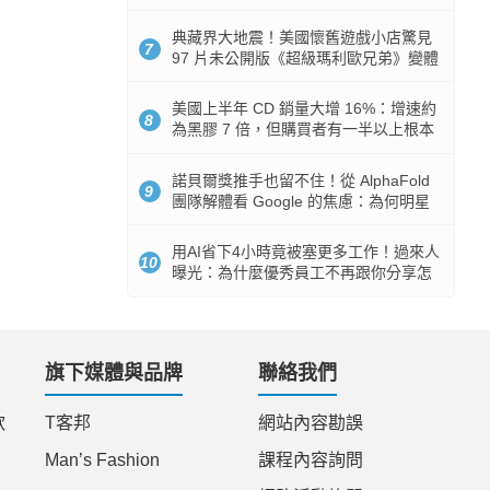
512GB 起跳
典藏界大地震！美國懷舊遊戲小店驚見
7
97 片未公開版《超級瑪利歐兄弟》變體
任天堂卡帶
美國上半年 CD 銷量大增 16%：增速約
8
為黑膠 7 倍，但購買者有一半以上根本
沒有播放器
諾貝爾獎推手也留不住！從 AlphaFold
9
團隊解體看 Google 的焦慮：為何明星
實驗室要為 Gemini 讓路？
用AI省下4小時竟被塞更多工作！過來人
10
曝光：為什麼優秀員工不再跟你分享怎
麼使用AI
旗下媒體與品牌
聯絡我們
款
T客邦
網站內容勘誤
Man’s Fashion
課程內容詢問