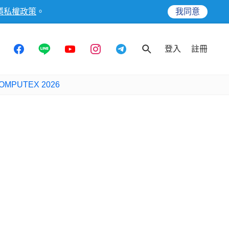
隱私權政策
。
我同意
登入
註冊
OMPUTEX 2026