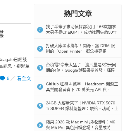
熱門文章
找了半輩子求助偵探都沒用！66歲加拿
1
大男子靠ChatGPT，成功找回失散50年
碟
家人
打破大廠墨水綁架！開源、無 DRM 限
2
制的「Open Printer」概念機亮相
agate已經談
台積電2奈米太猛了！流片量是3奈米同
D產品訊息，卻遲至
3
期的4倍，Google與蘋果搶首發、輝達
與AMD排隊等產能
6
看全文
GitHub 狂攬 4 萬星！Headroom 開源工
4
具幫開發者省下 70 萬美元 API 費，
Token 消耗暴降 92%
24GB 大容量來了！NVIDIA RTX 5070
5
Ti SUPER 爆料總整理：規格、功耗、上
市時間
蘋果 2026 款 Mac mini 規格爆料：M6
6
與 M5 Pro 異色搭檔登場！容量或將