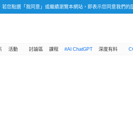
，若您點選「我同意」或繼續瀏覽本網站，即表示您同意我們的
片
活動
討論區
課程
#AI ChatGPT
深度有料
C