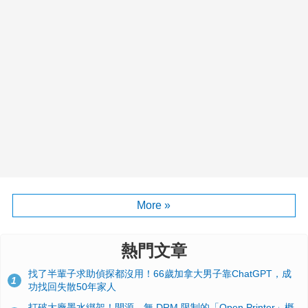
More »
熱門文章
找了半輩子求助偵探都沒用！66歲加拿大男子靠ChatGPT，成
1
功找回失散50年家人
打破大廠墨水綁架！開源、無 DRM 限制的「Open Printer」概