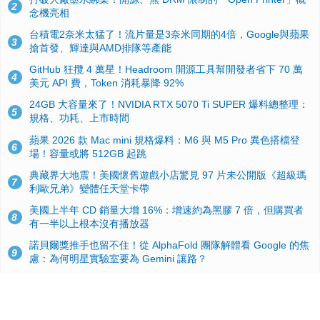
2
念機亮相
台積電2奈米太猛了！流片量是3奈米同期的4倍，Google與蘋果
3
搶首發、輝達與AMD排隊等產能
GitHub 狂攬 4 萬星！Headroom 開源工具幫開發者省下 70 萬
4
美元 API 費，Token 消耗暴降 92%
24GB 大容量來了！NVIDIA RTX 5070 Ti SUPER 爆料總整理：
5
規格、功耗、上市時間
蘋果 2026 款 Mac mini 規格爆料：M6 與 M5 Pro 異色搭檔登
6
場！容量或將 512GB 起跳
典藏界大地震！美國懷舊遊戲小店驚見 97 片未公開版《超級瑪
7
利歐兄弟》變體任天堂卡帶
美國上半年 CD 銷量大增 16%：增速約為黑膠 7 倍，但購買者
8
有一半以上根本沒有播放器
諾貝爾獎推手也留不住！從 AlphaFold 團隊解體看 Google 的焦
9
慮：為何明星實驗室要為 Gemini 讓路？
用AI省下4小時竟被塞更多工作！過來人曝光：為什麼優秀員工
10
不再跟你分享怎麼使用AI