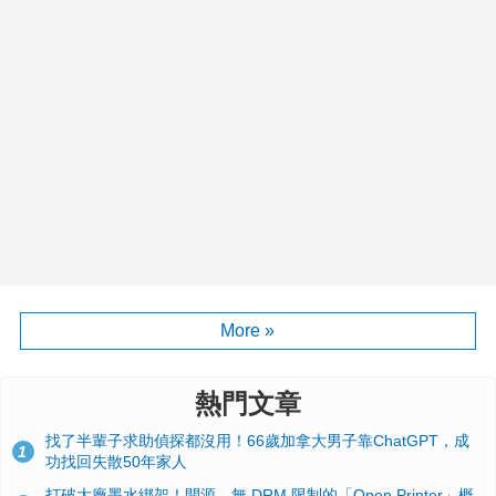
More »
熱門文章
找了半輩子求助偵探都沒用！66歲加拿大男子靠ChatGPT，成
1
功找回失散50年家人
打破大廠墨水綁架！開源、無 DRM 限制的「Open Printer」概