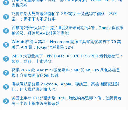
2
念機亮相
記憶體漲太兇連老闆都怕了？SK海力士竟然認了價格「不正
3
常」：再漲下去不是好事
台積電2奈米太猛了！流片量是3奈米同期的4倍，Google與蘋果
4
搶首發、輝達與AMD排隊等產能
GitHub 狂攬 4 萬星！Headroom 開源工具幫開發者省下 70 萬
5
美元 API 費，Token 消耗暴降 92%
24GB 大容量來了！NVIDIA RTX 5070 Ti SUPER 爆料總整理：
6
規格、功耗、上市時間
蘋果 2026 款 Mac mini 規格爆料：M6 與 M5 Pro 異色搭檔登
7
場！容量或將 512GB 起跳
哪款導航最好用？Google、Apple、導航王、高德地圖實測對
8
比：四大導航實測懶人包
美國上半年 CD 銷量大增 16%：增速約為黑膠 7 倍，但購買者
9
有一半以上根本沒有播放器
諾貝爾獎推手也留不住！從 AlphaFold 團隊解體看 Google 的焦
10
慮：為何明星實驗室要為 Gemini 讓路？