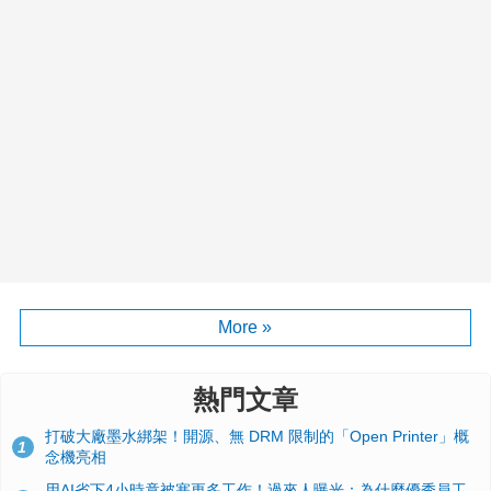
More »
熱門文章
打破大廠墨水綁架！開源、無 DRM 限制的「Open Printer」概
1
念機亮相
用AI省下4小時竟被塞更多工作！過來人曝光：為什麼優秀員工