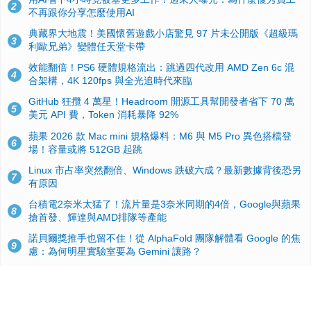
2
不再跟你分享怎麼使用AI
典藏界大地震！美國懷舊遊戲小店驚見 97 片未公開版《超級瑪
3
利歐兄弟》變體任天堂卡帶
效能翻倍！PS6 硬體規格流出：跳過四代改用 AMD Zen 6c 混
4
合架構，4K 120fps 與全光追時代來臨
GitHub 狂攬 4 萬星！Headroom 開源工具幫開發者省下 70 萬
5
美元 API 費，Token 消耗暴降 92%
蘋果 2026 款 Mac mini 規格爆料：M6 與 M5 Pro 異色搭檔登
6
場！容量或將 512GB 起跳
Linux 市占率突然翻倍、Windows 跌破六成？最新數據背後恐另
7
有原因
台積電2奈米太猛了！流片量是3奈米同期的4倍，Google與蘋果
8
搶首發、輝達與AMD排隊等產能
諾貝爾獎推手也留不住！從 AlphaFold 團隊解體看 Google 的焦
9
慮：為何明星實驗室要為 Gemini 讓路？
ASUS Pad 開賣！12.2 吋雙層 OLED、售價 19,900 元，指定電
10
信資費最低 0 元入手