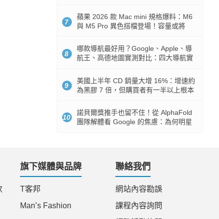
市時間
蘋果 2026 款 Mac mini 規格爆料：M6
7
與 M5 Pro 異色搭檔登場！容量或將
512GB 起跳
哪款導航最好用？Google、Apple、導
8
航王、高德地圖實測對比：四大導航實
測懶人包
美國上半年 CD 銷量大增 16%：增速約
9
為黑膠 7 倍，但購買者有一半以上根本
沒有播放器
諾貝爾獎推手也留不住！從 AlphaFold
10
團隊解體看 Google 的焦慮：為何明星
實驗室要為 Gemini 讓路？
旗下媒體與品牌
聯絡我們
款
T客邦
網站內容勘誤
Man’s Fashion
課程內容詢問