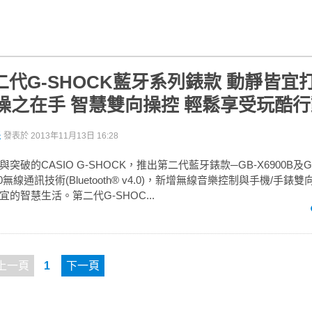
第二代G-SHOCK藍牙系列錶款 動靜皆宜
操之在手 智慧雙向操控 輕鬆享受玩酷
派
發表於
2013年11月13日 16:28
破的CASIO G-SHOCK，推出第二代藍牙錶款─GB-X6900B及GB
無線通訊技術(Bluetooth® v4.0)，新增無線音樂控制與手機/手錶
的智慧生活。第二代G-SHOC...
上一頁
1
下一頁