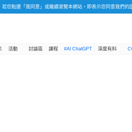
，若您點選「我同意」或繼續瀏覽本網站，即表示您同意我們的
片
活動
討論區
課程
#AI ChatGPT
深度有料
C