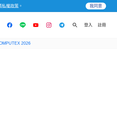
隱私權政策
。
我同意
登入
註冊
OMPUTEX 2026