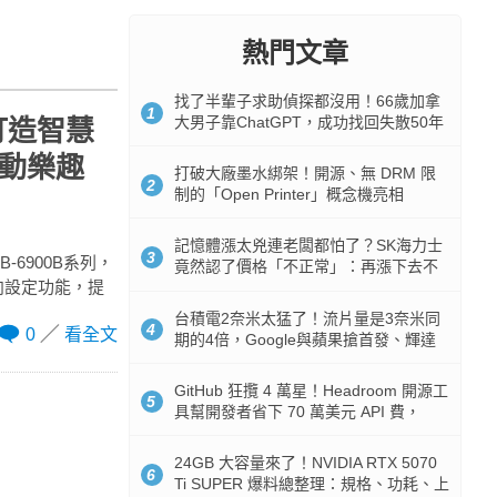
熱門文章
找了半輩子求助偵探都沒用！66歲加拿
1
大男子靠ChatGPT，成功找回失散50年
打造智慧
家人
行動樂趣
打破大廠墨水綁架！開源、無 DRM 限
2
制的「Open Printer」概念機亮相
記憶體漲太兇連老闆都怕了？SK海力士
3
-6900B系列，
竟然認了價格「不正常」：再漲下去不
雙向設定功能，提
是好事
台積電2奈米太猛了！流片量是3奈米同
4
0
看全文
期的4倍，Google與蘋果搶首發、輝達
與AMD排隊等產能
GitHub 狂攬 4 萬星！Headroom 開源工
5
具幫開發者省下 70 萬美元 API 費，
Token 消耗暴降 92%
24GB 大容量來了！NVIDIA RTX 5070
6
Ti SUPER 爆料總整理：規格、功耗、上