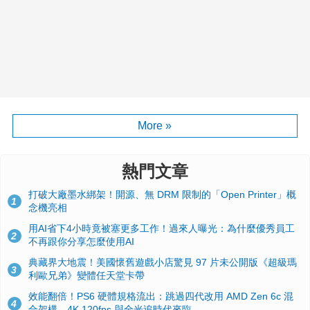
More »
熱門文章
打破大廠墨水綁架！開源、無 DRM 限制的「Open Printer」概
1
念機亮相
用AI省下4小時竟被塞更多工作！過來人曝光：為什麼優秀員工
2
不再跟你分享怎麼使用AI
典藏界大地震！美國懷舊遊戲小店驚見 97 片未公開版《超級瑪
3
利歐兄弟》變體任天堂卡帶
效能翻倍！PS6 硬體規格流出：跳過四代改用 AMD Zen 6c 混
4
合架構，4K 120fps 與全光追時代來臨